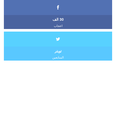
30 الف
اعجاب
تويتر
المتابعين