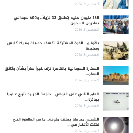
أغسطس 8, 2026
165 مليون جنيه لإطلاق 33 نزيلاً.. و400 سوداني
يغادرون السجون…
أغسطس 8, 2026
بالأرقام.. القوة المشتركة تكشف حصيلة معارك كلبس
وصليعة
أغسطس 8, 2026
السفارة السودانية بالقاهرة تزف خبراً ساراً بشأن وثائق
السفر…
أغسطس 8, 2026
للعام الثاني على التوالي.. جامعة الجزيرة تتوج عالمياً
بجائزة…
أغسطس 8, 2026
الشمس محاطة بحلقة ملونة.. ما سر الظاهرة التي
لفتت الأنظار في…
أغسطس 8, 2026