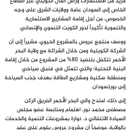
مزيد من الاستثمارات ورأس المال الكويتي عبر القطاع
الخاص إلى السودان عامة وولايات الشرق على وجه
الخصوص، من أجل إقامة المشاريع الاستثمارية
والتنموية تأكيداً لدور الكويت التنموي والإنساني.
ووصف منتجع عروس بالمشروع الحيوي، مشيراً إلى أن
الشركة الكويتية ومن خلال الشراكة مع ولاية البحر
الأحمر تتكفل بتنفيذ 80% من المشروع من خلال إقامة
البنية التحتية؛ والتي تتمثل في فندق سياحي
ومنطقة سكنية ومشاريع الطاقة بهدف جذب السياحة
إلى بورتسودان.
إلى ذلك، امتدح والي البحر الأحمر الفريق الركن
مصطفى محمد نور، اهتمام ومتابعة عضو مجلس
السيادة الانتقالي د. نوارة بمشروعات التنمية والخدمات
بالولاية، موضحاً أن مشروع عروس يقوم على عقد