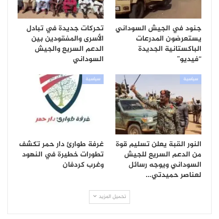
جنود في الجيش السوداني
تحركات جديدة في تبادل
يستعرضون المدرعات
الأسرى والمفقودين بين
الباكستانية الجديدة
الدعم السريع والجيش
“فيديو”
السوداني
سياسية
سياسية
النور القبة يعلن تسليم قوة
غرفة طوارئ دار حمر تكشف
من الدعم السريع للجيش
تطورات خطيرة في النهود
السوداني ويوجه رسائل
وغرب كردفان
لعناصر حميدتي…
تحميل المزيد