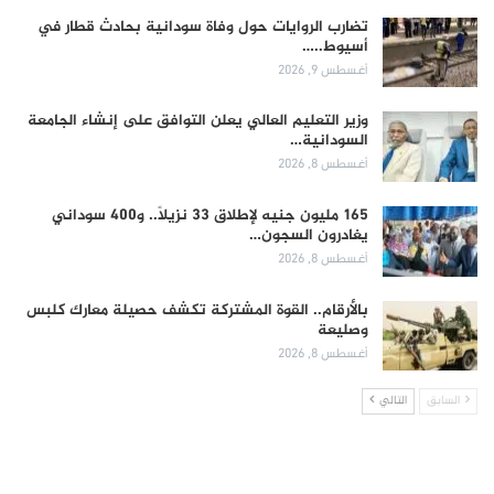
تضارب الروايات حول وفاة سودانية بحادث قطار في
أسيوط..…
أغسطس 9, 2026
وزير التعليم العالي يعلن التوافق على إنشاء الجامعة
السودانية…
أغسطس 8, 2026
165 مليون جنيه لإطلاق 33 نزيلاً.. و400 سوداني
يغادرون السجون…
أغسطس 8, 2026
بالأرقام.. القوة المشتركة تكشف حصيلة معارك كلبس
وصليعة
أغسطس 8, 2026
السابق
التالي