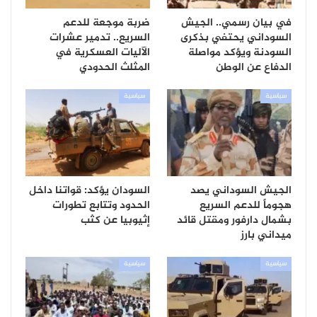
في بيان رسمي.. الجيش
ضربة موجعة للدعم
السوداني يحتفي بذكرى
السريع.. تدمير عشرات
السودنة ويؤكد مواصلة
الآليات العسكرية في
الدفاع عن الوطن
المثلث الحدودي
سياسية
سياسية
الجيش السوداني يصد
السودان يؤكد: قواتنا داخل
هجوماً للدعم السريع
الحدود وتتابع تطورات
بشمال دارفور ومقتل قائد
إثيوبيا عن كثب
ميداني بارز
سياسية
سياسية