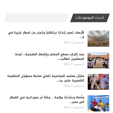
أحدث الموضوعات
الأرصاد تصدر إنذاراً برتقالياً وتحذر من أمطار غزيرة في
6…
أغسطس 9, 2026
بعد إقراره بصفع المعلم وإشهار الطبنجة.. لجنة
المعلمين تطالب…
أغسطس 9, 2026
مقتل معتمد العباسية تقلي سابقا مسؤول المقاومة
الشعبية على يد…
أغسطس 9, 2026
مأساة وحادثة مؤلمة .. وفاة أم سودانية في القطار
الى مصر…
أغسطس 9, 2026