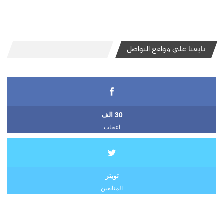
تابعنا على مواقع التواصل
30 الف
اعجاب
تويتر
المتابعين