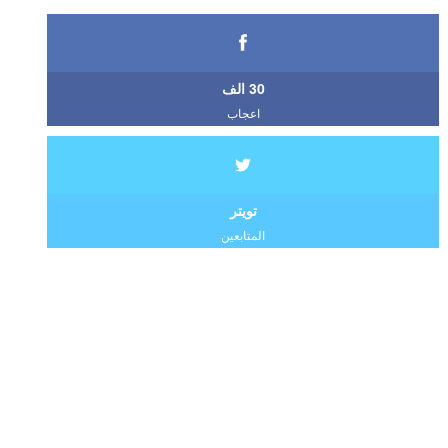
30 الف
اعجاب
تويتر
المتابعين