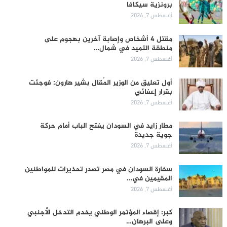
برونزية سيكافا
أغسطس 7, 2026
مقتل 4 أشخاص وإصابة آخرين بهجوم على
منطقة التميد في شمال…
أغسطس 7, 2026
أول تعليق من الوزير المُقال بشير هارون: فوجئت
بقرار إعفائي
أغسطس 7, 2026
مطار زايد في السودان يفتح الباب أمام حركة
جوية جديدة
أغسطس 7, 2026
سفارة السودان في مصر تصدر تحذيرات للمواطنين
المقيمين في…
أغسطس 7, 2026
كبر: إقصاء المؤتمر الوطني يخدم التدخل الأجنبي
وعلى البرهان…