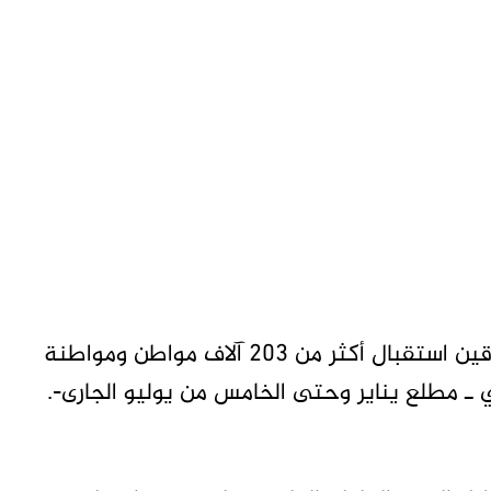
وَقال الفريق الركن ياسر محمد عثمان إن معبر أرقين استقبال أكثر من 203 آلاف مواطن ومواطنة
ي ـ مطلع يناير وحتى الخامس من يوليو الجارى-.