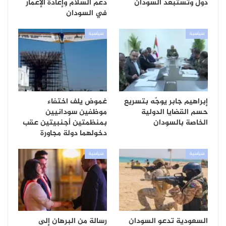
دول وتستبعد السودان
دعم السلام وإعادة الإعمار
في السودان
سياسية
سياسية
إبراهيم جابر يوجّه بتسريع
غموض يلف اختفاء
حسم القضايا الدولية
موظفين سودانيين
الخاصة بالسودان
بمنظمتين أجنبيتين عقب
دخولهما دولة مجاورة
سياسية
سياسية
السعودية تدعو السودان
رسالة من البرهان إلى