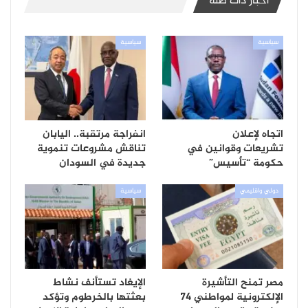
أخبار ذات صلة
سياسية
سياسية
اتجاه لإعلان
انفراجة مرتقبة.. اليابان
تشريعات وقوانين في
تناقش مشروعات تنموية
حكومة “تأسيس”
جديدة في السودان
دولي واقليمي
سياسية
مصر تمنح التأشيرة
الإيغاد تستأنف نشاط
الإلكترونية لمواطني 74
بعثتها بالخرطوم وتؤكد