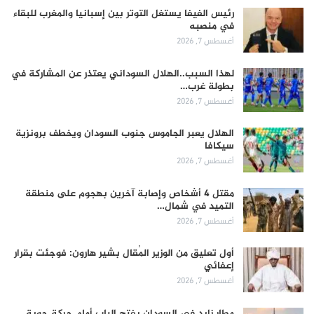
رئيس الفيفا يستغل التوتر بين إسبانيا والمغرب للبقاء
في منصبه
أغسطس 7, 2026
لهذا السبب..الهلال السوداني يعتذر عن المشاركة في
بطولة غرب…
أغسطس 7, 2026
الهلال يعبر الجاموس جنوب السودان ويخطف برونزية
سيكافا
أغسطس 7, 2026
مقتل 4 أشخاص وإصابة آخرين بهجوم على منطقة
التميد في شمال…
أغسطس 7, 2026
أول تعليق من الوزير المُقال بشير هارون: فوجئت بقرار
إعفائي
أغسطس 7, 2026
مطار زايد في السودان يفتح الباب أمام حركة جوية