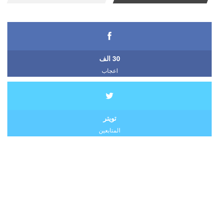
30 الف
اعجاب
تويتر
المتابعين