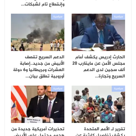
وإنقطاع تام لشبكات…
سياسية
سياسية
الحارث إدريس يكشف أمام
الدعم السريع تقصف
مجلس الأمن عن مايقارب 20
الأبيض من جديد..إصابة
ألف سجين لدى الدعم
العشرات وبريطانيا و6 دولة
السريع وتجارة…
أوروبية تطلق بيان…
سياسية
سياسية
تقرير لـ الأمم المتحدة
تحذيرات أمريكية جديدة من
يكشف تفاصيل كارثية عن
هجوم محتمل على الأبيض