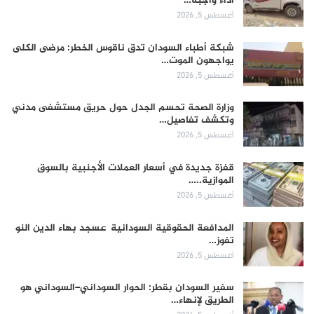
أداء واجبه…
أغسطس 5, 2026
شبكة أطباء السودان تدق ناقوس الخطر: مرضى الكلى
يواجهون الموت…
أغسطس 5, 2026
وزارة الصحة تحسم الجدل حول حريق مستشفى مدني
وتكشف تفاصيل…
أغسطس 5, 2026
قفزة جديدة في أسعار العملات الأجنبية بالسوق
الموازية..…
أغسطس 5, 2026
المدافعة الحقوقية السودانية عسجد بهاء الدين النو
تفوز…
أغسطس 5, 2026
سفير السودان بقطر: الحوار السوداني–السوداني هو
الطريق لإنهاء…