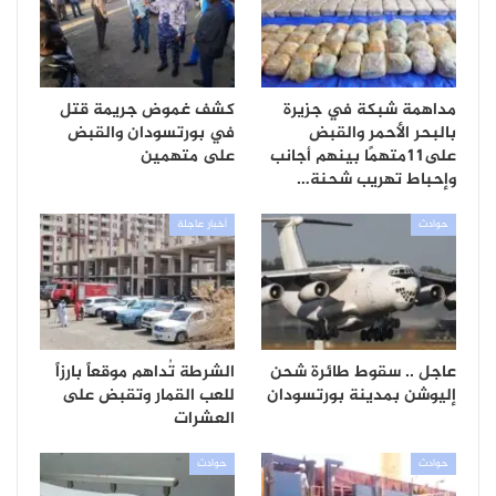
مداهمة شبكة في جزيرة
كشف غموض جريمة قتل
بالبحر الأحمر والقبض
في بورتسودان والقبض
على11متهمًا بينهم أجانب
على متهمين
وإحباط تهريب شحنة…
حوادث
أخبار عاجلة
عاجل .. سقوط طائرة شحن
الشرطة تُداهم موقعاً بارزاً
إليوشن بمدينة بورتسودان
للعب القمار وتقبض على
العشرات
حوادث
حوادث