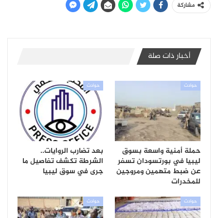
مشاركة
أخبار ذات صلة
حوادث
حوادث
حملة أمنية واسعة بسوق
بعد تضارب الروايات..
ليبيا في بورتسودان تسفر
الشرطة تكشف تفاصيل ما
عن ضبط متهمين ومروجين
جرى في سوق ليبيا
للمخدرات
حوادث
حوادث