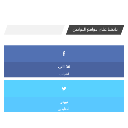
تابعنا على مواقع التواصل
30 الف
اعجاب
تويتر
المتابعين