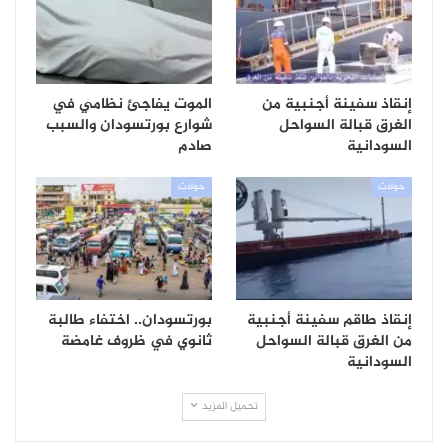
إنقاذ سفينة أجنبية من
الموت يفاجئ نظامي في
الغرق قبالة السواحل
شوارع بورتسودان والسبب
السودانية
صادم
حوادث
حوادث
إنقاذ طاقم سفينة أجنبية
بورتسودان.. اختفاء طالبة
من الغرق قبالة السواحل
ثانوي في ظروف غامضة
السودانية
تحميل المزيد