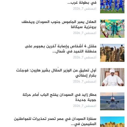
في بطولة غرب…
أغسطس 7, 2026
الهلال يعبر الجاموس جنوب السودان ويخطف
برونزية سيكافا
أغسطس 7, 2026
مقتل 4 أشخاص وإصابة آخرين بهجوم على
منطقة التميد في شمال…
أغسطس 7, 2026
أول تعليق من الوزير المُقال بشير هارون: فوجئت
بقرار إعفائي
أغسطس 7, 2026
مطار زايد في السودان يفتح الباب أمام حركة
جوية جديدة
أغسطس 7, 2026
سفارة السودان في مصر تصدر تحذيرات للمواطنين
المقيمين في…