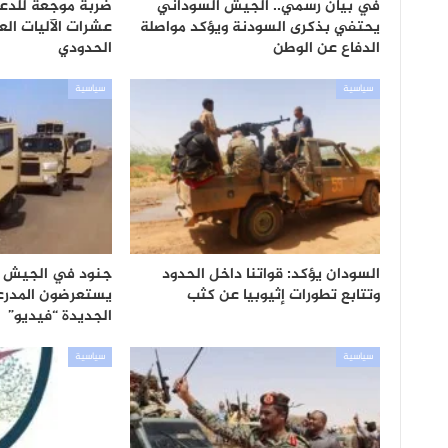
في بيان رسمي.. الجيش السوداني
ضربة موجعة للدعم
يحتفي بذكرى السودنة ويؤكد مواصلة
عشرات الآليات ال
الدفاع عن الوطن
الحدودي
سياسية
سياسية
السودان يؤكد: قواتنا داخل الحدود
جنود في الجيش ا
وتتابع تطورات إثيوبيا عن كثب
يستعرضون المدرعا
الجديدة “فيديو”
سياسية
سياسية