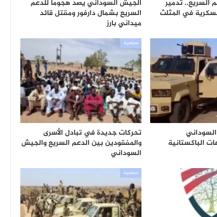
 السريع.. تدمير
الجيش السوداني يصد هجوماً للدعم
عسكرية في المثلث
السريع بشمال دارفور ومقتل قائد
ميداني بارز
سياسية
لسوداني
تحركات جديدة في تبادل الأسرى
ت الباكستانية
والمفقودين بين الدعم السريع والجيش
السوداني
سياسية