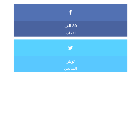
30 الف
اعجاب
تويتر
المتابعين