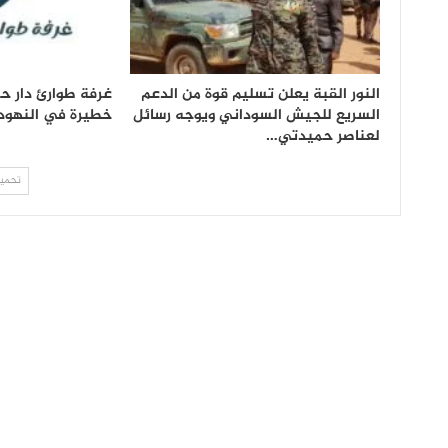
النور القبة يعلن تسليم قوة من الدعم
غرفة طوارئ دار 
السريع للجيش السوداني ويوجه رسائل
خطيرة في النهود
لعناصر حميدتي…
تحميل