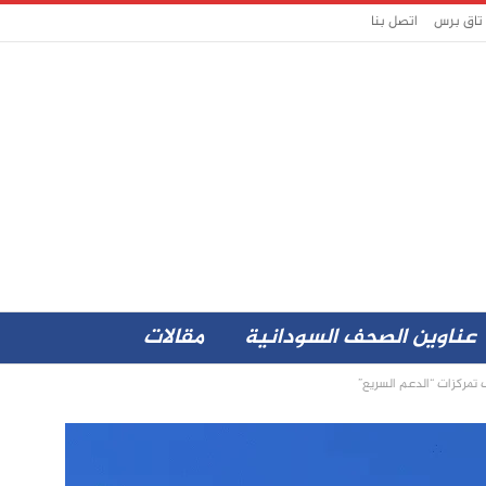
 تاق برس
اتصل بنا
عناوين الصحف السودانية
مقالات
تمركزات “الدعم السريع”