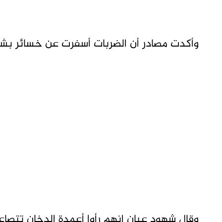
وأكدت مصادر أن الضربات أسفرت عن خسائر بشر
وقال شهود عيان انهم رأوا أعمدة الدخان تتص