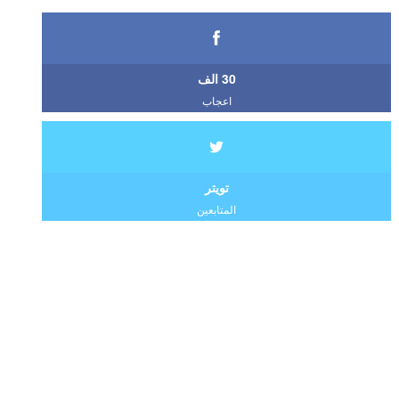
30 الف
اعجاب
تويتر
المتابعين