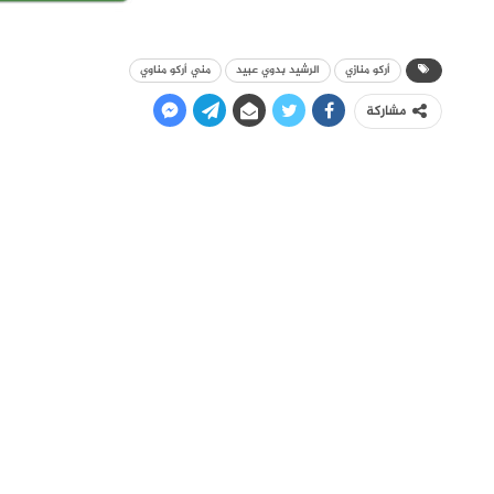
أركو منازي
الرشيد بدوي عبيد
مني أركو مناوي
مشاركة