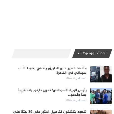
أحدث الموضوعات
مشهد خطير على الطريق ينتهي بضبط شاب
سوداني في القاهرة
أغسطس 6, 2026
رئيس الوزراء السوداني: تحرير دارفور بات قريباً
جداً وندعو…
أغسطس 6, 2026
شهود يكشفون تفاصيل العثور على 30 جثة على