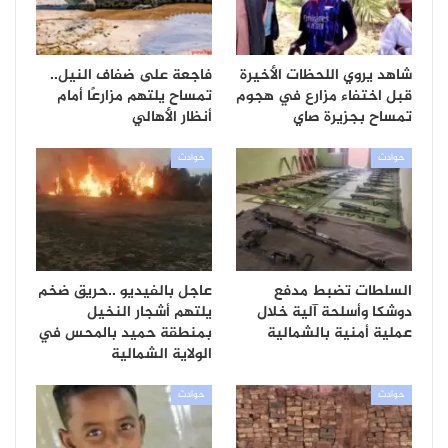
شاهد يروي اللحظات الأخيرة
فاجعة على ضفاف النيل..
قبل اختفاء مزارع في هجوم
تمساح يلتهم مزارعًا أمام
تمساح بجزيرة صاي
أنظار الأهالي
حوادث
حوادث
السلطات تضبط مدفع
عاجل بالفيديو ..حريق ضخم
دوشكا وأسلحة آلية خلال
يلتهم أشجار النخيل
عملية أمنية بالشمالية
بمنطقة حميد بالمحس في
الولاية الشمالية
حوادث
حوادث