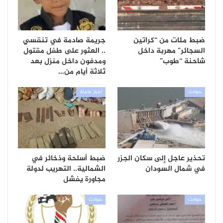
ضبط مئات من “كراتين
جريمة صادمة في تنقسي
السجائر” مهربة داخل
.. العثور على طفل مقتول
شاحنة “طوب”
ومدفون داخل منزل بعد
ثلاثة أيام من…
حوادث
أخبار عاجلة
تحذير عاجل إلى سكان الجزر
ضبط أسلحة وذخائر في
في شمال السودان
الشمالية.. التهريب لدولة
مجاورة يفشل
حوادث
حوادث