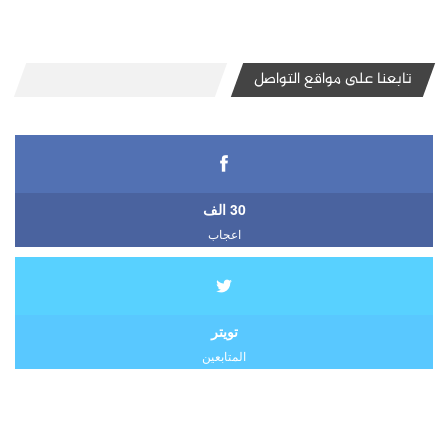
تابعنا على مواقع التواصل
30 الف
اعجاب
تويتر
المتابعين