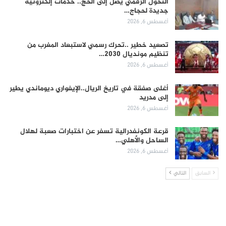
التحول الرقمي يصل إلى الحج.. خدمات إلكترونية
جديدة لحجاج…
أغسطس 6, 2026
تصعيد خطير ..تحرك رسمي لاستبعاد المغرب من
تنظيم مونديال 2030…
أغسطس 6, 2026
أغلى صفقة في تاريخ الريال..الإيفواري ديوماندي يطير
إلى مدريد
أغسطس 6, 2026
قرعة الكونفدرالية تسفر عن اختبارات صعبة لهلال
الساحل والأهلي…
أغسطس 6, 2026
السابق
التالي