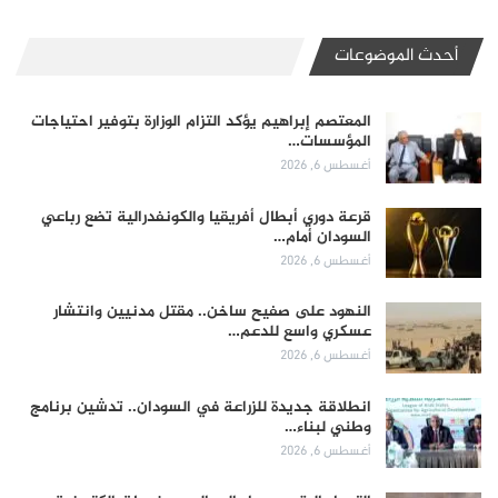
أحدث الموضوعات
المعتصم إبراهيم يؤكد التزام الوزارة بتوفير احتياجات
المؤسسات…
أغسطس 6, 2026
قرعة دوري أبطال أفريقيا والكونفدرالية تضع رباعي
السودان أمام…
أغسطس 6, 2026
النهود على صفيح ساخن.. مقتل مدنيين وانتشار
عسكري واسع للدعم…
أغسطس 6, 2026
انطلاقة جديدة للزراعة في السودان.. تدشين برنامج
وطني لبناء…
أغسطس 6, 2026