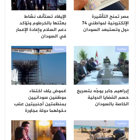
مصر تمنح التأشيرة
الإيغاد تستأنف نشاط
الإلكترونية لمواطني 74
بعثتها بالخرطوم وتؤكد
دول وتستبعد السودان
دعم السلام وإعادة الإعمار
في السودان
سياسية
سياسية
إبراهيم جابر يوجّه بتسريع
غموض يلف اختفاء
حسم القضايا الدولية
موظفين سودانيين
الخاصة بالسودان
بمنظمتين أجنبيتين عقب
دخولهما دولة مجاورة
سياسية
سياسية