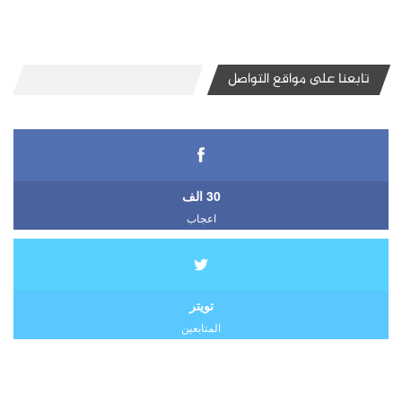
تابعنا على مواقع التواصل
30 الف
اعجاب
تويتر
المتابعين