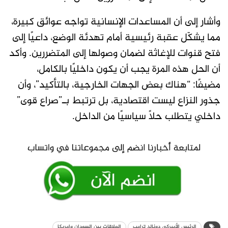
وأشار إلى أن المساعدات الإنسانية تواجه عوائق كبيرة،
مما يشكّل عقبة رئيسية أمام تهدئة الوضع، داعيًا إلى
فتح قنوات للإغاثة لضمان وصولها إلى المتضررين. وأكد
أن الحل هذه المرة يجب أن يكون داخليًا بالكامل،
مضيفًا: “هناك بعض الجهات الخارجية، بالتأكيد”، وأن
جذور النزاع ليست اقتصادية، بل ترتبط بـ”صراع قوى”
داخلي يتطلب حلاً سياسيًا من الداخل.
الرئيس الأميركي دونالد ترامب
العلاقات بين السودان وامريكا