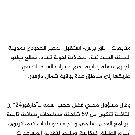
متابعات – تاق برس- استقبل المعبر الحدودي بمدينة
الطينة السودانية، المحاذية لدولة تشاد، مطلع يوليو
الجاري، قافلة إغاثية تضم عشرات الشاحنات في
طريقها إلى مناطق عدة بولاية شمال دارفور.
وقال مسؤول محلي فضّل حجب اسمه لـ”دارفور24″ إن
القافلة تتكون من 59 شاحنة مساعدات إنسانية تابعة
لبرنامج الغذاء العالمي، وتتجه نحو بلدات كتم، كرنوي،
أمبرو، الطينة، كبكابية، ومليط لتقديم المساعدات