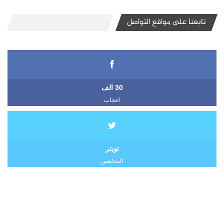
تابعنا على مواقع التواصل
30 الف
اعجاب
تويتر
المتابعين