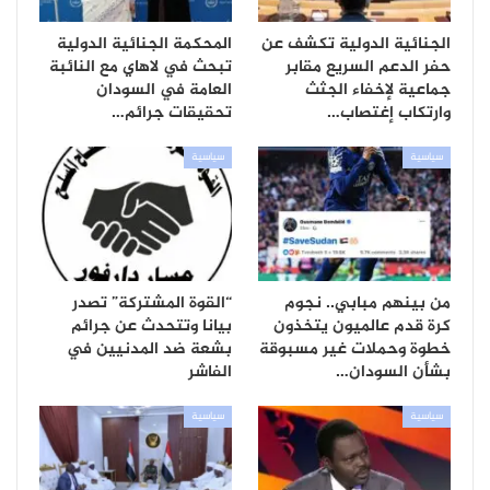
الجنائية الدولية تكشف عن
المحكمة الجنائية الدولية
حفر الدعم السريع مقابر
تبحث في لاهاي مع النائبة
جماعية لإخفاء الجثث
العامة في السودان
وارتكاب إغتصاب…
تحقيقات جرائم…
سياسية
سياسية
من بينهم مبابي.. نجوم
“القوة المشتركة” تصدر
كرة قدم عالميون يتخذون
بيانا وتتحدث عن جرائم
خطوة وحملات غير مسبوقة
بشعة ضد المدنيين في
بشأن السودان…
الفاشر
سياسية
سياسية