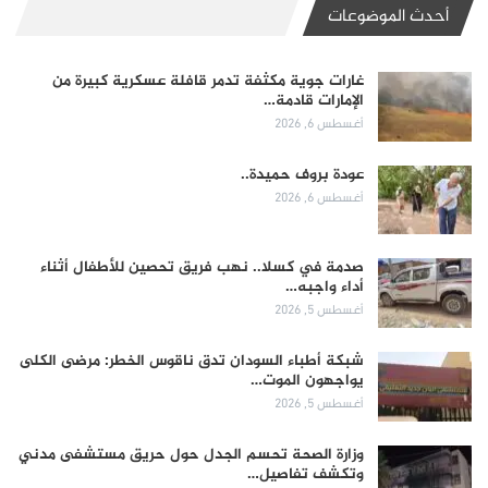
أحدث الموضوعات
غارات جوية مكثفة تدمر قافلة عسكرية كبيرة من
الإمارات قادمة…
أغسطس 6, 2026
عودة بروف حميدة..
أغسطس 6, 2026
صدمة في كسلا.. نهب فريق تحصين للأطفال أثناء
أداء واجبه…
أغسطس 5, 2026
شبكة أطباء السودان تدق ناقوس الخطر: مرضى الكلى
يواجهون الموت…
أغسطس 5, 2026
وزارة الصحة تحسم الجدل حول حريق مستشفى مدني
وتكشف تفاصيل…