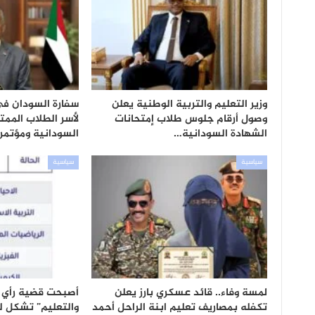
وزير التعليم والتربية الوطنية يعلن
سفارة السودان ف
وصول أرقام جلوس طلاب إمتحانات
لأسر الطلاب الممت
الشهادة السودانية…
السودانية ومؤتم
سياسية
سياسية
لمسة وفاء.. قائد عسكري بارز يعلن
أصبحت قضية رأي عا
تكفله بمصاريف تعليم ابنة الراحل أحمد
والتعليم” تشكل 