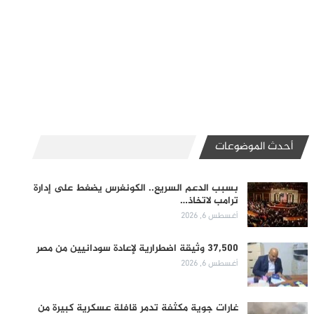
أحدث الموضوعات
بسبب الدعم السريع.. الكونغرس يضغط على إدارة
ترامب لاتخاذ…
أغسطس 6, 2026
37,500 وثيقة اضطرارية لإعادة سودانيين من مصر
أغسطس 6, 2026
غارات جوية مكثفة تدمر قافلة عسكرية كبيرة من