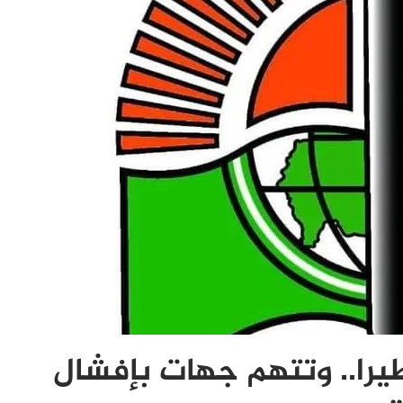
خطيرا.. وتتهم جهات بإفشال