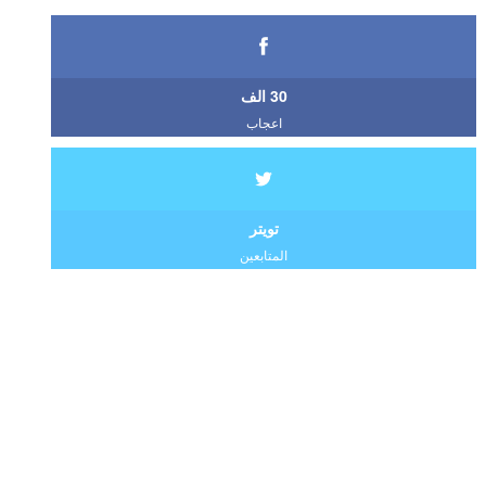
30 الف
اعجاب
تويتر
المتابعين