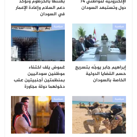
الإلكترونية لمواطني 74
بعثتها بالخرطوم وتؤكد
دول وتستبعد السودان
دعم السلام وإعادة الإعمار
في السودان
سياسية
سياسية
إبراهيم جابر يوجّه بتسريع
غموض يلف اختفاء
حسم القضايا الدولية
موظفين سودانيين
الخاصة بالسودان
بمنظمتين أجنبيتين عقب
دخولهما دولة مجاورة
سياسية
سياسية