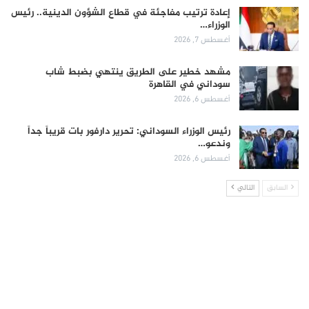
إعادة ترتيب مفاجئة في قطاع الشؤون الدينية.. رئيس
الوزراء…
أغسطس 7, 2026
مشهد خطير على الطريق ينتهي بضبط شاب
سوداني في القاهرة
أغسطس 6, 2026
رئيس الوزراء السوداني: تحرير دارفور بات قريباً جداً
وندعو…
أغسطس 6, 2026
السابق
التالي