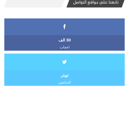
تابعنا على مواقع التواصل
30 الف
اعجاب
تويتر
المتابعين