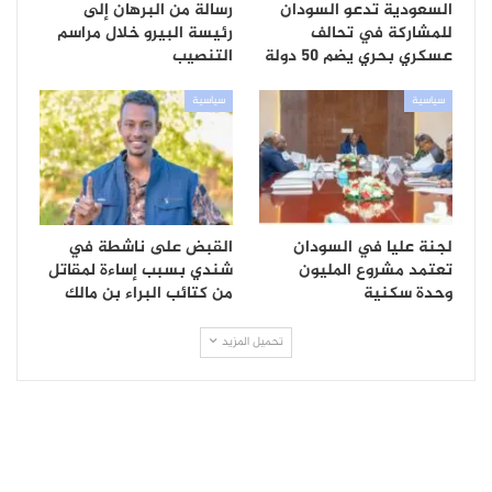
السعودية تدعو السودان
رسالة من البرهان إلى
للمشاركة في تحالف
رئيسة البيرو خلال مراسم
عسكري بحري يضم 50 دولة
التنصيب
سياسية
سياسية
لجنة عليا في السودان
القبض على ناشطة في
تعتمد مشروع المليون
شندي بسبب إساءة لمقاتل
وحدة سكنية
من كتائب البراء بن مالك
تحميل المزيد