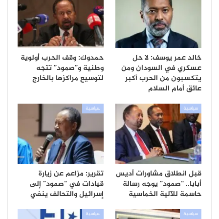
خالد عمر يوسف: لا حل
حمدوك: وقف الحرب أولوية
عسكري في السودان ومن
وطنية و”صمود” تتجه
يتكسبون من الحرب أكبر
لتوسيع مراكزها بالخارج
عائق أمام السلام
سياسية
سياسية
قبل انطلاق مشاورات أديس
تقرير: مزاعم عن زيارة
أبابا.. “صمود” يوجه رسالة
قيادات في “صمود” إلى
حاسمة للآلية الخماسية
إسرائيل والتحالف ينفي
سياسية
سياسية