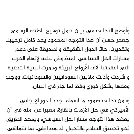
وأوضح التحالف في بيان حمل توقيع ناطقه الرسمي
جعفر حسن أن هذا التوجه المحمود يجد كامل ترحيبنا
وتقديرنا، حاثا الدول الشقيقة والصديقة على دعم
مسارات الحل السياسي المتفاوض عليه لإنهاء الحرب
التي افقدتنا آلاف الأرواح البريئة ودمرت البنية التحتية
و شردت وأذلت ملايين السودانيين والسودانيات، ووجب
وقفها بشكل فوري وفقا لما جاء في البيان.
وثمن تحالف صمود ما اسماه تجدد الدور الإيجابي
الأميركي في حل الأزمات بالقارة، معبرا عن امله في أن
يعضد هذا التوجه مسار الحل السياسي، ويمهد الطريق
نحو تحقيق السلام والتحول الديمقراطي، بما يتماشى