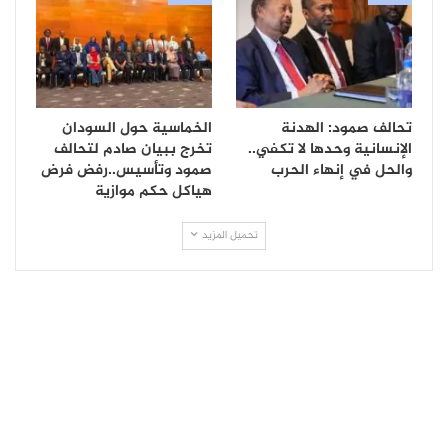
تحالف صمود: الهدنة
الخماسية حول السودان
الإنسانية وحدها لا تكفي..
تخرج ببيان صادم لتحالف
والحل في إنهاء الحرب
صمود وتأسيس..رفض فرض
هياكل حكم موازية
تحميل المزيد