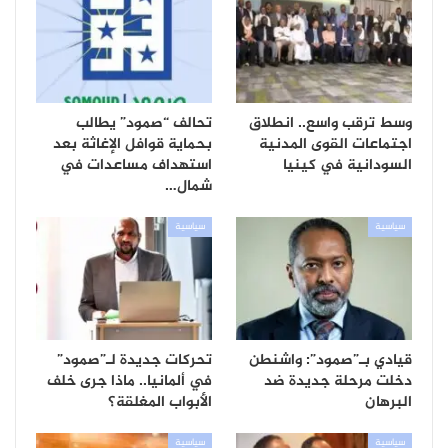
وسط ترقب واسع.. انطلاق
تحالف “صمود” يطالب
اجتماعات القوى المدنية
بحماية قوافل الإغاثة بعد
السودانية في كينيا
استهداف مساعدات في
شمال…
سياسية
سياسية
قيادي بـ”صمود”: واشنطن
تحركات جديدة لـ”صمود”
دخلت مرحلة جديدة ضد
في ألمانيا.. ماذا جرى خلف
البرهان
الأبواب المغلقة؟
سياسية
سياسية