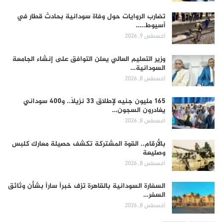
تضارب الروايات حول وفاة سودانية بحادث قطار في
أسيوط..…
أغسطس 9, 2026
وزير التعليم العالي يعلن التوافق على إنشاء الجامعة
السودانية…
أغسطس 8, 2026
165 مليون جنيه لإطلاق 33 نزيلاً.. و400 سوداني
يغادرون السجون…
أغسطس 8, 2026
بالأرقام.. القوة المشتركة تكشف حصيلة معارك كلبس
وصليعة
أغسطس 8, 2026
السفارة السودانية بالقاهرة تزف خبراً ساراً بشأن وثائق
السفر…
أغسطس 8, 2026