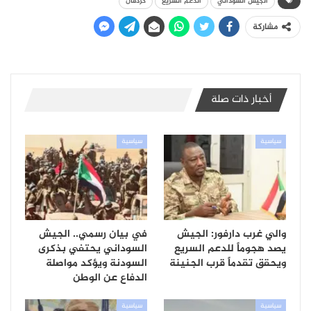
الجيش السوداني
الدعم السريع
كردفان
مشاركة
أخبار ذات صلة
سياسية
سياسية
والي غرب دارفور: الجيش
في بيان رسمي.. الجيش
يصد هجوماً للدعم السريع
السوداني يحتفي بذكرى
ويحقق تقدماً قرب الجنينة
السودنة ويؤكد مواصلة
الدفاع عن الوطن
سياسية
سياسية