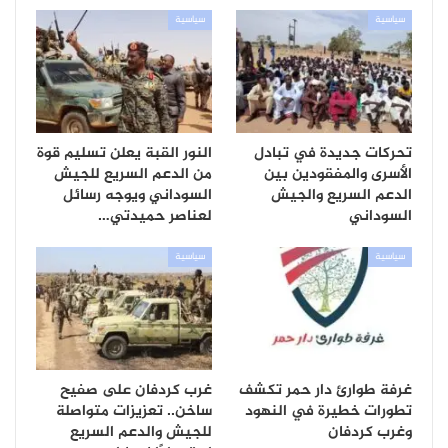
سياسية
سياسية
تحركات جديدة في تبادل
النور القبة يعلن تسليم قوة
الأسرى والمفقودين بين
من الدعم السريع للجيش
الدعم السريع والجيش
السوداني ويوجه رسائل
السوداني
لعناصر حميدتي…
سياسية
سياسية
غرفة طوارئ دار حمر تكشف
غرب كردفان على صفيح
تطورات خطيرة في النهود
ساخن.. تعزيزات متواصلة
وغرب كردفان
للجيش والدعم السريع