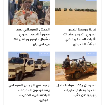
ضربة موجعة للدعم
الجيش السوداني يصد
السريع.. تدمير عشرات
هجوماً للدعم السريع
الآليات العسكرية في
بشمال دارفور ومقتل قائد
المثلث الحدودي
ميداني بارز
سياسية
سياسية
السودان يؤكد: قواتنا داخل
جنود في الجيش السوداني
الحدود وتتابع تطورات
يستعرضون المدرعات
إثيوبيا عن كثب
الباكستانية الجديدة
“فيديو”