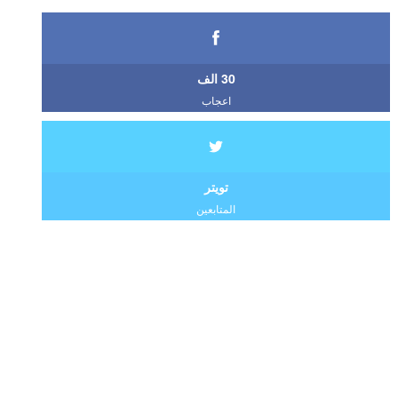
30 الف
اعجاب
تويتر
المتابعين