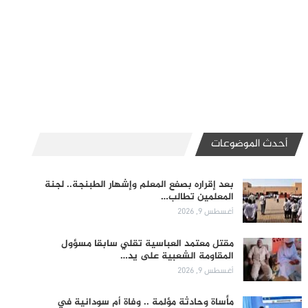
أحدث الموضوعات
بعد إقراره بصفع المعلم وإشهار الطبنجة.. لجنة
المعلمين تطالب…
أغسطس 9, 2026
مقتل معتمد العباسية تقلي سابقا مسؤول
المقاومة الشعبية على يد…
أغسطس 9, 2026
مأساة وحادثة مؤلمة .. وفاة أم سودانية في