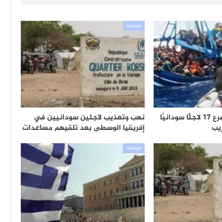
سياسية
يقل 33 شخصًا..مصرع 17 لاجئًا سودانيًا
نهب وتعذيب لاجئين سودانيين في
يب
إفريقيا الوسطى بعد تلقيهم مساعدات
سياسية