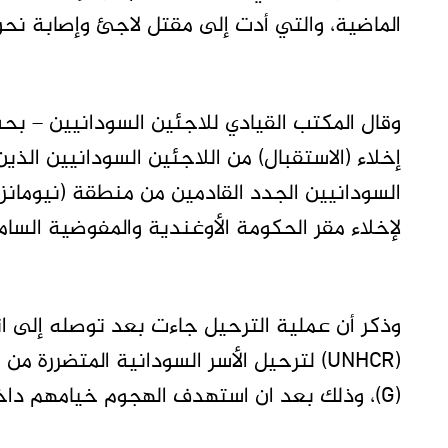
الماضية، والتي أدت إلى مقتل لاجئ وإصابة نحو 30 آخرين
وقال المكتب القيادي للاجئين السودانيين – بحس
إخلاء (الاستقبال) من اللاجئين السودانيين الذي
السودانيين الجدد القادمين من منطقة (نيومانز
لإخلاء مقر الحكومة الأوغندية والمفوضية السام
وذكر أن عملية الترحيل جاءت بعد توصله إلى ا
(UNHCR) لترحيل الأسر السودانية المتضررة
(G)، وذلك بعد ان استهدف الهجوم خيامهم داخل المخيم.