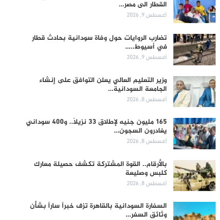
القطار الى مصر…
أغسطس 9, 2026
تضارب الروايات حول وفاة سودانية بحادث قطار
في أسيوط..…
أغسطس 9, 2026
وزير التعليم العالي يعلن التوافق على إنشاء
الجامعة السودانية…
أغسطس 8, 2026
165 مليون جنيه لإطلاق 33 نزيلاً.. و400 سوداني
يغادرون السجون…
أغسطس 8, 2026
بالأرقام.. القوة المشتركة تكشف حصيلة معارك
كلبس وصليعة
أغسطس 8, 2026
السفارة السودانية بالقاهرة تزف خبراً ساراً بشأن
وثائق السفر…