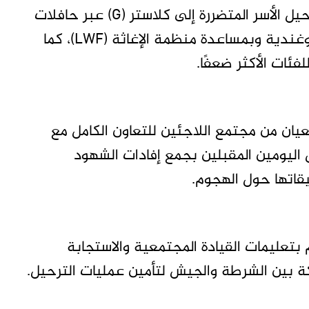
وأكد المكتب أن المفوضية السامية تعهدت بترحيل الأسر المتضررة إلى كلاستر (G) عبر حافلات
وعربات لنقل الممتلكات، بإشراف من الشرطة الأوغندية وبمساعدة منظمة الإغاثة (LWF)، كما
فئات الأكثر ضعفًا.
عيان من مجتمع اللاجئين للتعاون الكامل مع
ل اليومين المقبلين بجمع إفادات الشهود
قاتها حول الهجوم.
 بتعليمات القيادة المجتمعية والاستجابة
كة بين الشرطة والجيش لتأمين عمليات الترحيل.