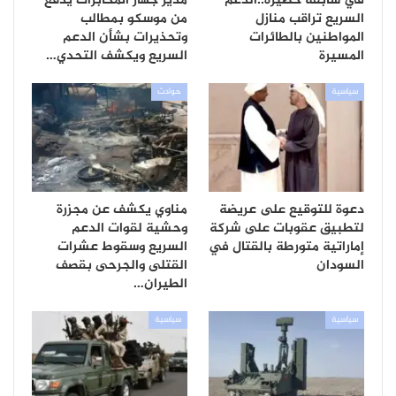
في سابقة خطيرة..الدعم
مدير جهاز المخابرات يدفع
السريع تراقب منازل
من موسكو بمطالب
المواطنين بالطائرات
وتحذيرات بشأن الدعم
المسيرة
السريع ويكشف التحدي…
سياسية
حوادث
دعوة للتوقيع على عريضة
مناوي يكشف عن مجزرة
لتطبيق عقوبات على شركة
وحشية لقوات الدعم
إماراتية متورطة بالقتال في
السريع وسقوط عشرات
السودان
القتلى والجرحى بقصف
الطيران…
سياسية
سياسية