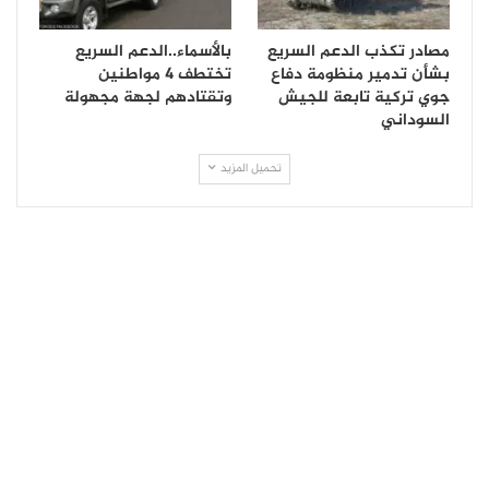
مصادر تكذب الدعم السريع
بالأسماء..الدعم السريع
بشأن تدمير منظومة دفاع
تختطف 4 مواطنين
جوي تركية تابعة للجيش
وتقتادهم لجهة مجهولة
السوداني
تحميل المزيد