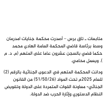
متابعات ـ تاق برس – أصدرت محكمة جنايات امدرمان
وسط برئاسة قاضي المحكمة العامة الهادي محمد
حكما قضي بالسجن عشرون عاما على المتهم (م. د. م
). ويعمل محامي.
ودانت المحكمة المتهم في الدعوى الجنائية بالرقم (2)
للعام 2025م تحت المواد (51/50/26) من القانون
الجنائي- معاونة القوات المتمردة على الدولة وتقويض
النظام الدستوري وإثارة الحرب ضد الدولة.