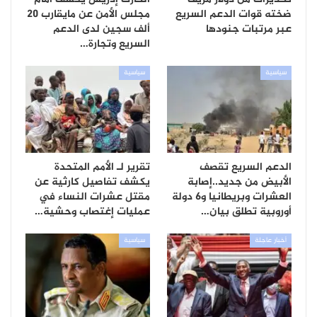
ضخته قوات الدعم السريع
مجلس الأمن عن مايقارب 20
عبر مرتبات جنودها
ألف سجين لدى الدعم
السريع وتجارة…
سياسية
سياسية
الدعم السريع تقصف
تقرير لـ الأمم المتحدة
الأبيض من جديد..إصابة
يكشف تفاصيل كارثية عن
العشرات وبريطانيا و6 دولة
مقتل عشرات النساء في
أوروبية تطلق بيان…
عمليات إغتصاب وحشية…
أخبار عاجلة
سياسية