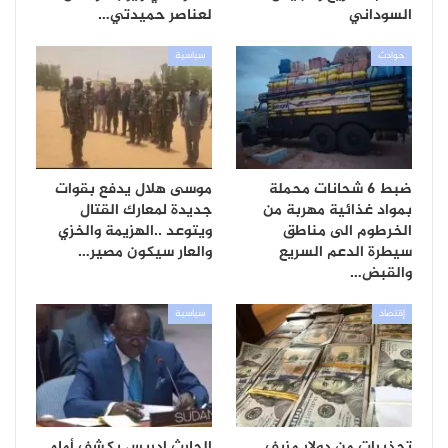
السوداني
لعناصر حميدتي…
حوادث
سياسية
ضبط 6 شحانات محملة
موسى هلال يدفع بقوات
بمواد غذائية مهربة من
جديدة لمعارك القتال
الخرطوم الى مناطق
ويتوعد ..الهزيمة والخزي
سيطرة الدعم السريع
والعار سيكون مصير…
والقبض…
إقتصاد
سياسية
تحذيرات من دولار مزيف
الحارث إدريس يكشف أمام