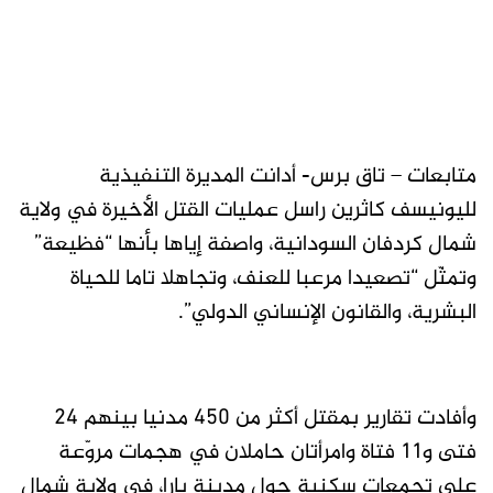
متابعات – تاق برس- أدانت المديرة التنفيذية
لليونيسف كاثرين راسل عمليات القتل الأخيرة في ولاية
شمال كردفان السودانية، واصفة إياها بأنها “فظيعة”
وتمثّل “تصعيدا مرعبا للعنف، وتجاهلا تاما للحياة
البشرية، والقانون الإنساني الدولي”.
وأفادت تقارير بمقتل أكثر من 450 مدنيا بينهم 24
فتى و11 فتاة وامرأتان حاملان في هجمات مروّعة
على تجمعات سكنية حول مدينة بارا، في ولاية شمال