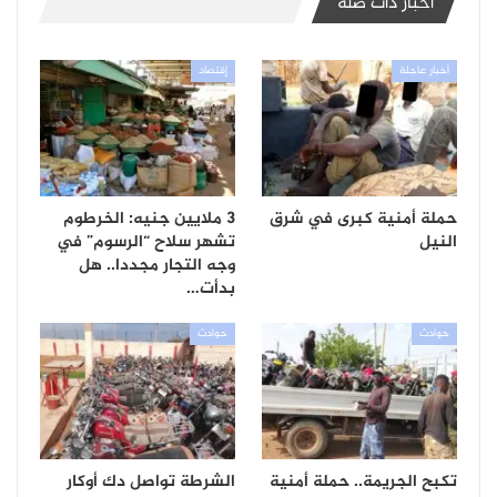
أخبار ذات صلة
أخبار عاجلة
إقتصاد
حملة أمنية كبرى في شرق
3 ملايين جنيه: الخرطوم
النيل
تشهر سلاح “الرسوم” في
وجه التجار مجددا.. هل
بدأت…
حوادث
حوادث
تكبح الجريمة.. حملة أمنية
الشرطة تواصل دك أوكار