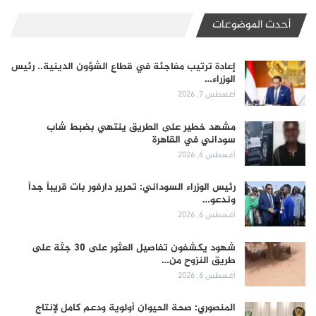
أحدث الموضوعات
إعادة ترتيب مفاجئة في قطاع الشؤون الدينية.. رئيس
الوزراء…
أغسطس 7, 2026
مشهد خطير على الطريق ينتهي بضبط شاب
سوداني في القاهرة
أغسطس 6, 2026
رئيس الوزراء السوداني: تحرير دارفور بات قريباً جداً
وندعو…
أغسطس 6, 2026
شهود يكشفون تفاصيل العثور على 30 جثة على
طريق النزوح من…
أغسطس 6, 2026
المنصوري: صحة الحيوان أولوية ودعم كامل لإنتاج