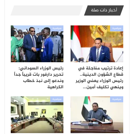
أخبار ذات صلة
سياسية
سياسية
إعادة ترتيب مفاجئة في
رئيس الوزراء السوداني:
قطاع الشؤون الدينية..
تحرير دارفور بات قريباً جداً
رئيس الوزراء يعفي الوزير
وندعو إلى نبذ خطاب
وينهي تكليف أمين…
الكراهية
سياسية
سياسية