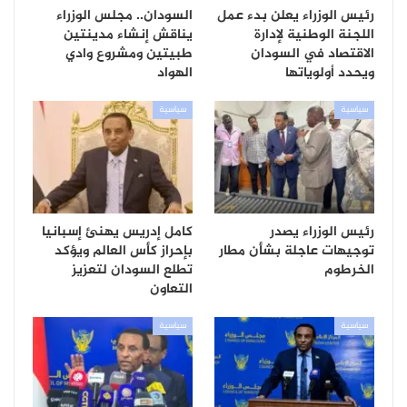
رئيس الوزراء يعلن بدء عمل
السودان.. مجلس الوزراء
اللجنة الوطنية لإدارة
يناقش إنشاء مدينتين
الاقتصاد في السودان
طبيتين ومشروع وادي
ويحدد أولوياتها
الهواد
سياسية
سياسية
رئيس الوزراء يصدر
كامل إدريس يهنئ إسبانيا
توجيهات عاجلة بشأن مطار
بإحراز كأس العالم ويؤكد
الخرطوم
تطلع السودان لتعزيز
التعاون
سياسية
سياسية