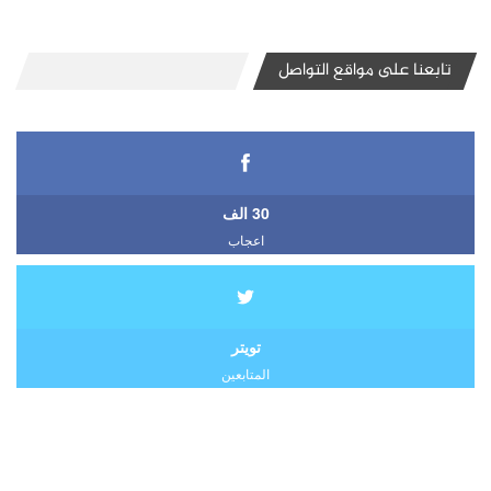
تابعنا على مواقع التواصل
30 الف
اعجاب
تويتر
المتابعين