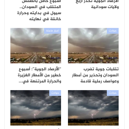
الأرصاد الجوية تحذر أربع
أسبوع حافل بالطقس
ولايات سودانية
المتقلب في السودان..
سيول في بدايته وحرارة
خانقة في نهايته
حوادث
أخبار عاجلة
تقلبات جوية تضرب
“الأرصاد الجوية”: أسبوع
السودان وتحذير من أمطار
خطير من الأمطار الغزيرة
وعواصف رملية قادمة
والحرارة المرتفعة في…
حوادث
حوادث