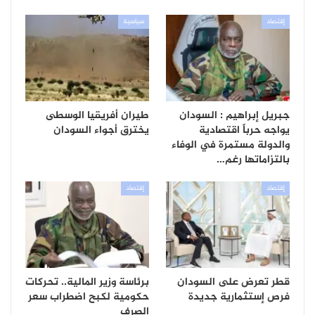
إقتصاد
سياسية
جبريل إبراهيم : السودان
طيران أفريقيا الوسطى
يواجه حرباً اقتصادية
يخترق أجواء السودان
والدولة مستمرة في الوفاء
بالتزاماتها رغم…
إقتصاد
إقتصاد
قطر تعرض على السودان
برئاسة وزير المالية.. تحركات
فرص إستثمارية جديدة
حكومية لكبح اضطراب سعر
الصرف