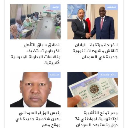
سياسية
رياضة
انفراجة مرتقبة.. اليابان
انطلاق سباق التأهل..
تناقش مشروعات تنموية
الخرطوم تستضيف
جديدة في السودان
منافسات البطولة المدرسية
الأفريقية
دولي واقليمي
سياسية
مصر تمنح التأشيرة
رئيس الوزراء السوداني
الإلكترونية لمواطني 74
يعين شخصية جديدة في
دول وتستبعد السودان
موقع مهم