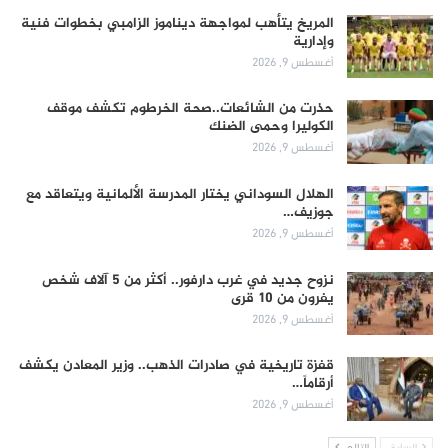
المريخ يتأهب لمواجهة ديناموز الزامبي بخطوات فنية
وإدارية
أغسطس 9, 2026
حذرت من الشائعات..صحة الخرطوم تكشف موقف
الكوليرا وحمى الضنك
أغسطس 9, 2026
الهلال السوداني يختار المدرسة الألمانية ويتعاقد مع
جوزيف…
أغسطس 9, 2026
نزوح جديد في غرب دارفور.. أكثر من 5 آلاف شخص
يفرون من 10 قرى
أغسطس 9, 2026
قفزة تاريخية في صادرات الذهب.. وزير المعادن يكشف
أرقاماً…
أغسطس 9, 2026