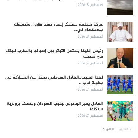
أغسطس 8, 2026
حركة مسلحة تستنكر إعفاء بشير هارون وتتمسك
بـ«حقها» في…
أغسطس 8, 2026
رئيس الفيفا يستغل التوتر بين إسبانيا والمغرب للبقاء
في منصبه
أغسطس 7, 2026
لهذا السبب..الهلال السوداني يعتذر عن المشاركة في
بطولة غرب…
أغسطس 7, 2026
الهلال يعبر الجاموس جنوب السودان ويخطف برونزية
سيكافا
أغسطس 7, 2026
السابق
التالي