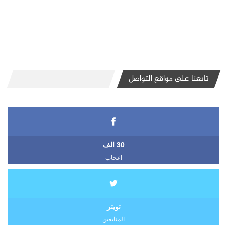
تابعنا على مواقع التواصل
30 الف
اعجاب
تويتر
المتابعين