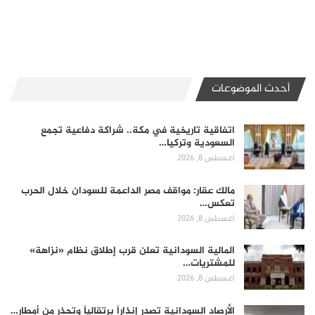
أحدث الموضوعات
اتفاقية تاريخية في مكة.. شراكة دفاعية تجمع
السعودية وتركيا…
أغسطس 8, 2026
مالك عقار: مواقف مصر الداعمة للسودان خلال الحرب
تعكس…
أغسطس 8, 2026
المالية السودانية تعلن قرب إطلاق نظام «نزاهة»
للمشتريات…
أغسطس 8, 2026
الأرصاد السودانية تصدر إنذاراً برتقالياً وتحذر من أمطار…