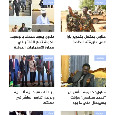
سياسية
سياسية
مناوي يحتفل بتحرير بارا
مناوي يعود محملا بالوعود..
على طريقته الخاصة
الجولة تضع الفاشر في
صدارة الاهتمامات الدولية
سياسية
سياسية
مناوي: حكومة “تأسيس”
مباحثات سودانية ألمانية..
“تيمم سياسي” مؤقت
وبرلين تناصر الفاشر في
وسيبطل متى ما ورد…
محنتها
سياسية
سياسية