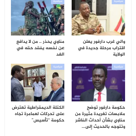
سياسية
سياسية
والي غرب دارفور يعلن
مناوي يحذر .. من لا يدافع
اقتراب مرحلة جديدة في
عن نفسه يفقد حقه في
الولاية
الغد
سياسية
سياسية
حكومة دارفور توضح
الكتلة الديمقراطية تعترض
ملابسات تغريدة مثيرة من
على تحركات لعمامرة تجاه
مناوي بشأن أحداث الفاشر
حكومة “تأسيس”
وتتوجه بالحديث إلى…