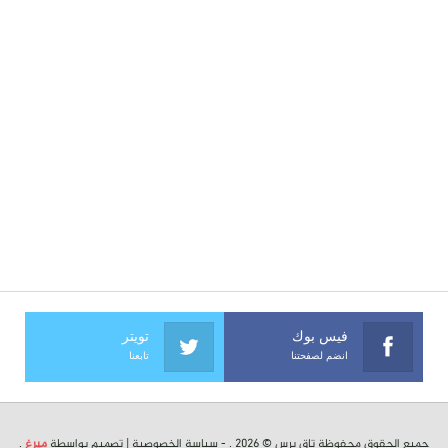
فيس بوك
تويتر
انضم لصفحتنا
تابعنا
جميع الحقوق محفوظة تاق برس © 2026 . -
سياسة الخصوصية
| تصميم بواسطة
ميرغ
.