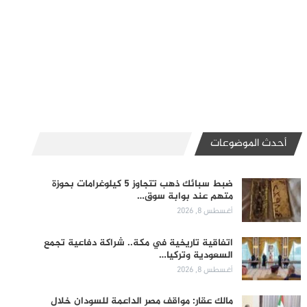
أحدث الموضوعات
ضبط سبائك ذهب تتجاوز 5 كيلوغرامات بحوزة
متهم عند بوابة سوق…
أغسطس 8, 2026
اتفاقية تاريخية في مكة.. شراكة دفاعية تجمع
السعودية وتركيا…
أغسطس 8, 2026
مالك عقار: مواقف مصر الداعمة للسودان خلال