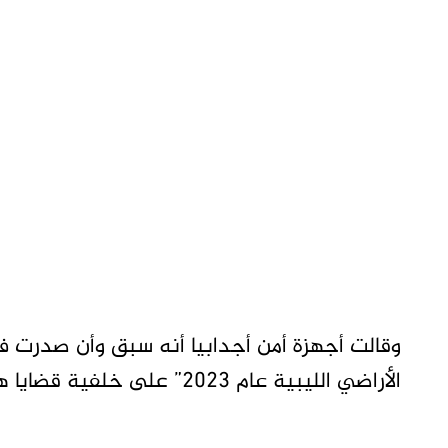
وقالت أجهزة أمن أجدابيا أنه سبق وأن صدرت ف
الأراضي الليبية عام 2023” على خلفية قضايا هجرة غير شرعية وكسب غير مشروع.