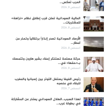
الحرب تعكس…
أغسطس 8, 2026
المالية السودانية تعلن قرب إطلاق نظام «نزاهة»
للمشتريات…
أغسطس 8, 2026
الأرصاد السودانية تصدر إنذاراً برتقالياً وتحذر من
أمطار…
أغسطس 8, 2026
حركة مسلحة تستنكر إعفاء بشير هارون وتتمسك
بـ«حقها» في…
أغسطس 8, 2026
رئيس الفيفا يستغل التوتر بين إسبانيا والمغرب
للبقاء في منصبه
أغسطس 7, 2026
لهذا السبب..الهلال السوداني يعتذر عن المشاركة
في بطولة غرب…