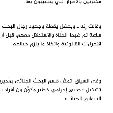
مكترثين بالأضرار التي يتسببون بها.
ساعة تم ضبط الجُناة والاستدلال معهم، قبل أن 
الإجراءات القانونية واتخاذ ما يلزم حيالهم.
وفى السياق، تمكّن قسم البحث الجنائي بمُديرية
تشكيل عصابي إجرامي خطير مكوَّن من أفراد يح
السوابق الجنائية.