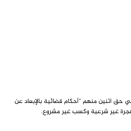
ي حق اثنين منهم “أحكام قضائية بالإبعاد عن