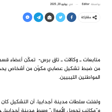
في
يوليو 20, 2025
بواسطة
Editor
مشاركة
متابعات ـ وكالات ـ تاق برس- تمكّن أعضاء قسم 
من ضبط تشكيل عصابي مكوّن من أشخاص يحملون
المواطنين الليبيين.
ولفتت سلطات مدينة أجدابيا، أن التشكيل كا
و”مكاتب تحويل الأموال” وسط مدينة أجدابيا،