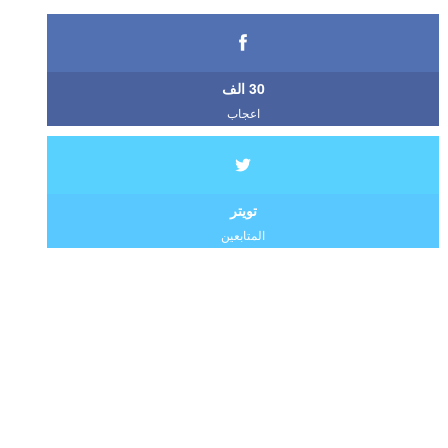
30 الف
اعجاب
تويتر
المتابعين