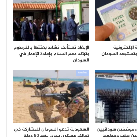
الإلكترونية
الإيغاد تستأنف نشاط بعثتها بالخرطوم
وتؤكد دعم السلام وإعادة الإعمار في
السودان
سياسية
 موظفين سودانيين
السعودية تدعو السودان للمشاركة في
ين عقب دخولهما
تحالف عسكري بحري يضم 50 دولة