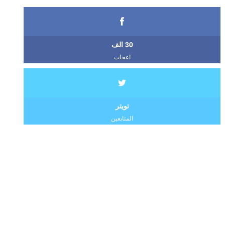
30 الف
اعجاب
تويتر
المتابعين