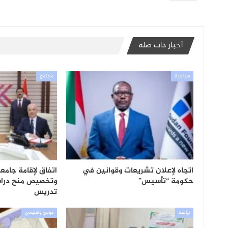
أخبار ذات صلة
سياسية
مجتمع
اتجاه لإعلان تشريعات وقوانين في
اتفاق لإقامة جام
حكومة “تأسيس”
وتخصيص منح دراس
تدريس
رياضة
دولي واقليمي