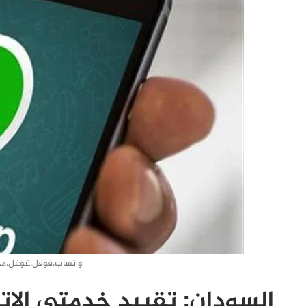
واتساب،قوقل،غوغل،مج
السودان: تقييد خدمتي الات