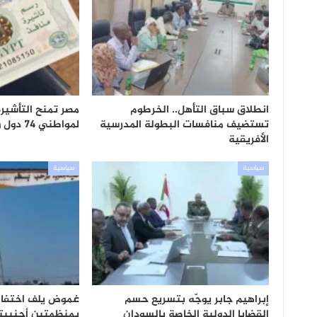
انطلاق سباق التأهل.. الخرطوم
مصر تمنح التأشيرة 
تستضيف منافسات البطولة المدرسية
لمواطني 74 دول وتستبعد السودان
الأفريقية
سياسية
سياسية
إبراهيم جابر يوجّه بتسريع حسم
غموض يلف اختفاء
القضايا الدولية الخاصة بالسودان
بمنظمتين أجنبيت