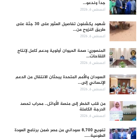
جداً وندعو…
أغسطس 6, 2026
شهود يكشفون تفاصيل العثور على 30 جثة على
طريق النزوح من…
أغسطس 6, 2026
المنصوري: صحة الحيوان أولوية ودعم كامل لإنتاج
اللقاحات…
أغسطس 6, 2026
السودان والأمم المتحدة يبحثان الانتقال من الدعم
الإنساني إلى…
أغسطس 6, 2026
من قلب الخطر إلى منصة الأوائل.. محراب تحصد
الدرجة الكاملة
أغسطس 6, 2026
تفويج 8,700 سوداني من مصر ضمن برنامج العودة
الطوعية..…