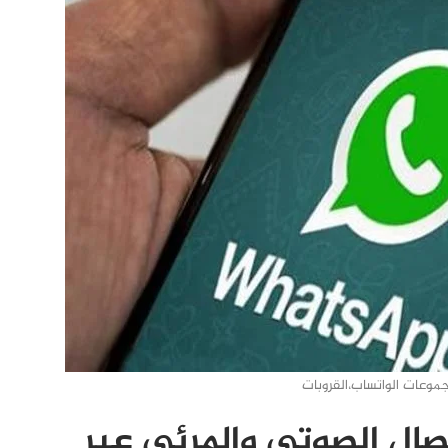
موعات الواتساب،القروبات
صال الصوتي والمرئي عبر