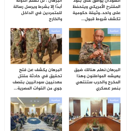
السودان يوافق على بنود
البرهان : لن نسلم الدولة
المقترح الأمريكي ويتحفظ
أبدًا إلا بشرط ويرسل رسالة
على واحد..وثيقة حكومية
للمتمردين في الداخل
تكشف شروط قبول…
والخارج
سياسية
سياسية
البرهان:نعلم هنالك ضيق
البرهان يكشف عن فتح
يعيشه المواطنون وهذا
تحقيق في حادثة مقتل
المخرج والحرب ستنتهي
معدنيين سودانيين بقصف
بنصر عسكري
جوي من القوات المصرية…
سياسية
سياسية