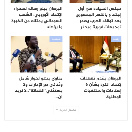
مجلس السيادة في أول
البرهان يبلغ رسالة لسفراء
إجتماع بالقصر الجمهوري
الإتحاد الأوروبي: الشعب
بعد توقف الحرب يصدر
السوداني يمتلك من الخبرة
توجيهات فورية ويحذر…
ما يؤهله…
رياضة
سياسية
البرهان يقدم تعهدات
مناوي يدعو لحوار شامل
لإتحاد الكرة بشأن 6
وثنائي مع الإمارات ولا
إستادات والمنتخبات
يستثني”القحاتة”..لا نريد
الوطنية
ان…
تحميل المزيد