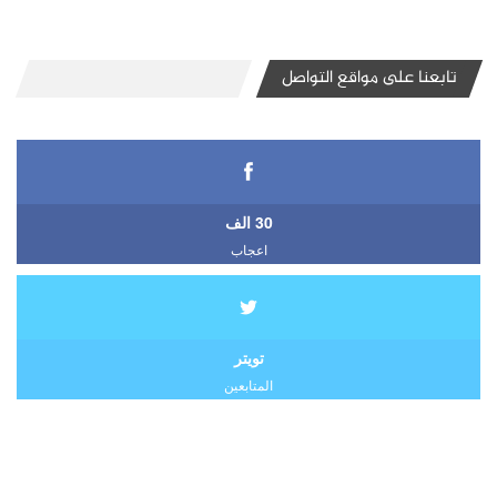
تابعنا على مواقع التواصل
30 الف
اعجاب
تويتر
المتابعين