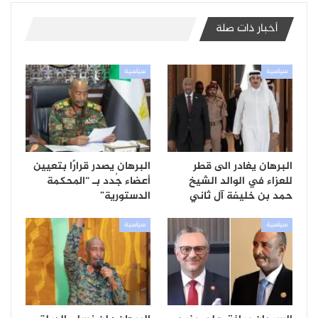
أخبار ذات صلة
سياسية
سياسية
البرهان يغادر الى قطر
البرهان يصدر قرارًا بتعيين
للعزاء في الوالد الشيخ
أعضاء جُدد بـ “المحكمة
حمد بن خليفة آل ثاني
الدستورية”
سياسية
سياسية