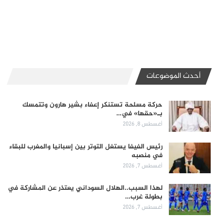
أحدث الموضوعات
حركة مسلحة تستنكر إعفاء بشير هارون وتتمسك
بـ«حقها» في…
أغسطس 8, 2026
رئيس الفيفا يستغل التوتر بين إسبانيا والمغرب للبقاء
في منصبه
أغسطس 7, 2026
لهذا السبب..الهلال السوداني يعتذر عن المشاركة في
بطولة غرب…
أغسطس 7, 2026