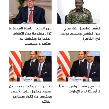
كشف تفاصيل لقاء سري
عمر الدقير : نافذة الهدنة ما
بين كباشي ومسعد بولس
تزال مفتوحة بين الأطراف
في القاهرة
المتحاربة ويكشف عن
استعداد مسعد…
سياسية
سياسية
ترشيح مسعد بولس سفيراً
تحذيرات أمريكية جديدة من
لـ أمريكا لدى الإمارات
هجوم محتمل على الأبيض
ومخاوف من تكرار سيناريو
الفاشر