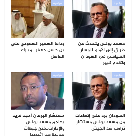
سياسية
سياسية
مسعد بولس يتحدث عن
وداعا السفير السعودي علي
طريق إلى الأمام للمسار
بن حسن جعفر ..مبارك
السياسي في السودان
الفاضل
وتقدم كبير
سياسية
سياسية
السودان يرد على إتهامات
مستشار البرهان أمجد فريد
من مسعد بولس مستشار
يهاجم مسعد بولس
ترامب ضد الجيش
والإمارات..فتح جبهات
جديدة عبر إثيوبيا