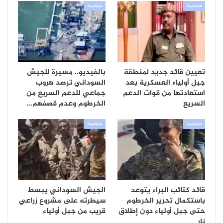
سياسية
سياسية
تعيين قائد جديد لمنطقة
بالفيديو.. مسيرة للجيش
جبل أولياء العسكرية بعد
السوداني ترصد هروب
استعادتها من قوات الدعم
جماعي للدعم السريع من
السريع
الخرطوم وعدم قصفهم…
سياسية
سياسية
قائد كتائب البراء يتوعد
الجيش السوداني يبسط
باستكمال تحرير الخرطوم
سيطرته على مشروع زراعي
حتى جبل أولياء دون إطلاق
قريب من جبل أولياء
نار