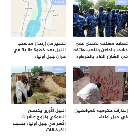
حوادث
سياسية
عصابة مسلحة تعتدي على
تحذير من إرتفاع مناسيب
ضابط بالطعن وتنهب هاتفه
النيل بعد خطوة طارئة في
في الشارع العام بالخرطوم
خزان جبل أولياء
مجتمع
حوادث
إنذارات حكومية للمواطنين
النيل الأزرق يكتسح
في جبل أولياء
السوكي ونزوح عشرات
الأسر في جبل أولياء بسبب
الفيضانات