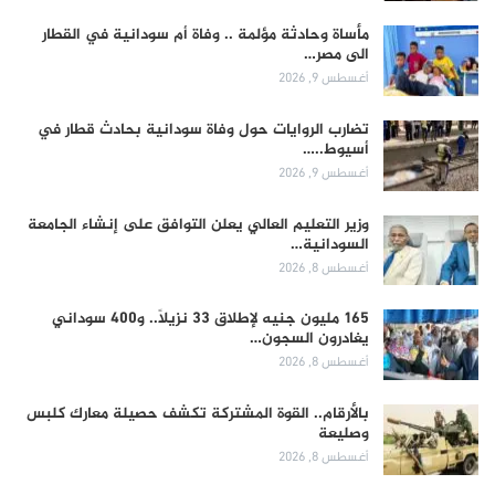
مأساة وحادثة مؤلمة .. وفاة أم سودانية في القطار
الى مصر…
أغسطس 9, 2026
تضارب الروايات حول وفاة سودانية بحادث قطار في
أسيوط..…
أغسطس 9, 2026
وزير التعليم العالي يعلن التوافق على إنشاء الجامعة
السودانية…
أغسطس 8, 2026
165 مليون جنيه لإطلاق 33 نزيلاً.. و400 سوداني
يغادرون السجون…
أغسطس 8, 2026
بالأرقام.. القوة المشتركة تكشف حصيلة معارك كلبس
وصليعة
أغسطس 8, 2026