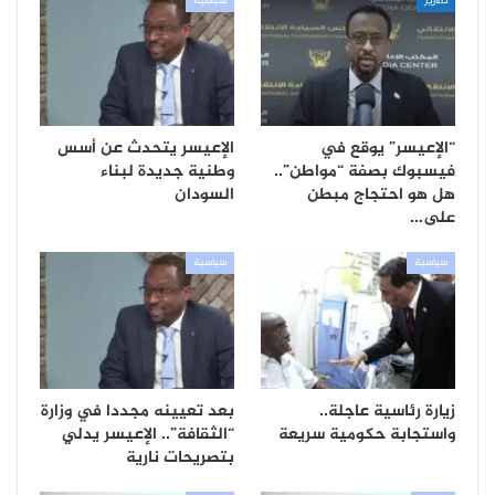
تقارير
سياسية
“الإعيسر” يوقع في
الإعيسر يتحدث عن أسس
فيسبوك بصفة “مواطن”..
وطنية جديدة لبناء
هل هو احتجاج مبطن
السودان
على…
سياسية
سياسية
زيارة رئاسية عاجلة..
بعد تعيينه مجددا في وزارة
واستجابة حكومية سريعة
“الثقافة”.. الإعيسر يدلي
بتصريحات نارية