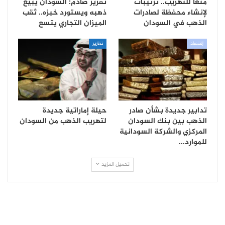
منعا للتهريب.. ترتيبات
تقرير صادم: السودان يبيع
لإنشاء محفظة لصادرات
ذهبه ويستورد خبزه.. ثقب
الذهب في السودان
الميزان التجاري يتسع
إقتصاد
تقارير
تدابير جديدة بشأن صادر
حيلة إماراتية جديدة
الذهب بين بنك السودان
لتهريب الذهب من السودان
المركزي والشركة السودانية
للموارد…
تحميل المزيد