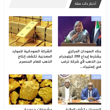
أخبار ذات صلة
إقتصاد
إقتصاد
بنك السودان المركزي
الشركة السودانية للموارد
يشترط إيداع 200 كيلوجرام
المعدنية تكشف إنتاج
من الذهب لأي شركة ترغب
الذهب للعام المنصرم
في إستيراد…
إقتصاد
إقتصاد
السودان يكشف الولاية
مشروعات حدودية