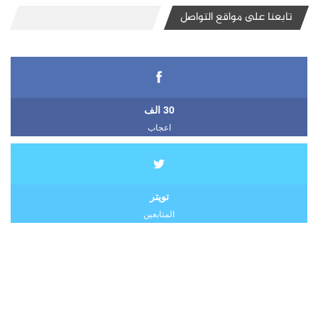
تابعنا على مواقع التواصل
30 الف
اعجاب
تويتر
المتابعين