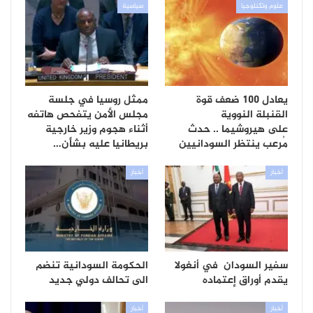
علوم وتكنلوجيا
سياسية
يعادل 100 ضعف قوة
ممثل روسيا في جلسة
القنبلة النووية
مجلس الأمن يتفحص هاتفه
على هيروشيما .. حدث
أثناء هجوم وزير خارجية
مُرعب ينتظر السودانيين
بريطانيا عليه بشأن…
أخبار
أخبار
سفير السودان في أنغولا
الحكومة السودانية تنضم
يقدم أوراق إعتماده
الى تحالف دولي جديد
أخبار
أخبار