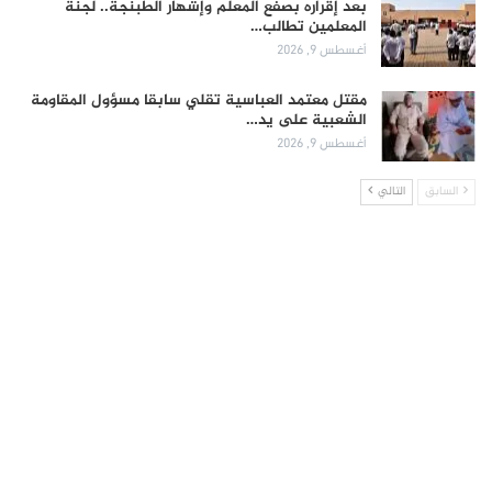
بعد إقراره بصفع المعلم وإشهار الطبنجة.. لجنة
المعلمين تطالب…
أغسطس 9, 2026
مقتل معتمد العباسية تقلي سابقا مسؤول المقاومة
الشعبية على يد…
أغسطس 9, 2026
السابق
التالي