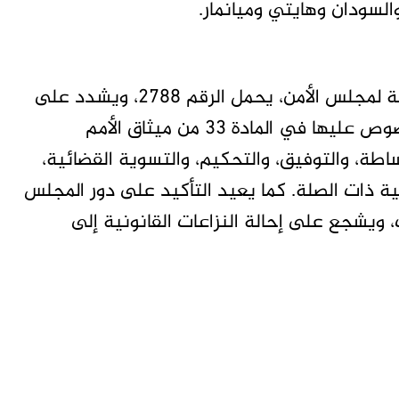
والسودان وهايتي وميانمار.
القرار، الذي صاغته باكستان خلال رئاستها الحالية لمجلس الأمن، يحمل الرقم 2788، ويشدد على
أهمية اللجوء إلى أدوات التسوية السلمية المنصوص عليها في المادة 33 من ميثاق الأمم
اطة، والتوفيق، والتحكيم، والتسوية القضائية،
يمية ذات الصلة. كما يعيد التأكيد على دور المجلس
 ويشجع على إحالة النزاعات القانونية إلى