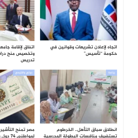
اتجاه لإعلان تشريعات وقوانين في
اتفاق لإقامة جام
حكومة “تأسيس”
وتخصيص منح دراس
تدريس
رياضة
دولي واقليمي
انطلاق سباق التأهل.. الخرطوم
مصر تمنح التأشيرة 
تستضيف منافسات البطولة المدرسية
لمواطني 74 دول وتستبعد السودان