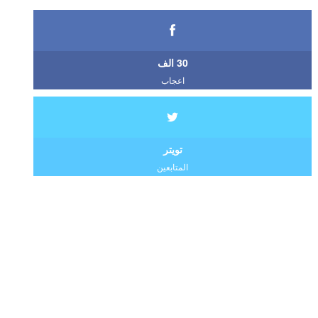
30 الف
اعجاب
تويتر
المتابعين