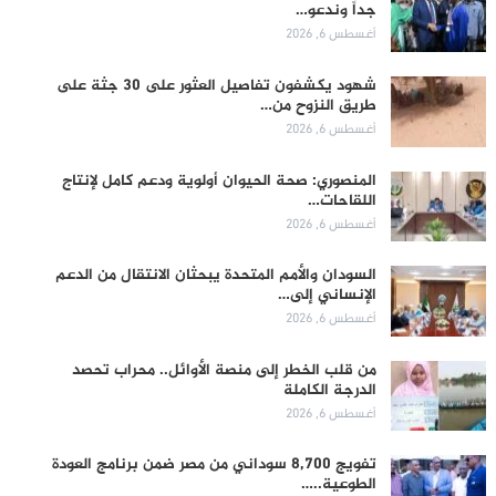
جداً وندعو…
أغسطس 6, 2026
شهود يكشفون تفاصيل العثور على 30 جثة على
طريق النزوح من…
أغسطس 6, 2026
المنصوري: صحة الحيوان أولوية ودعم كامل لإنتاج
اللقاحات…
أغسطس 6, 2026
السودان والأمم المتحدة يبحثان الانتقال من الدعم
الإنساني إلى…
أغسطس 6, 2026
من قلب الخطر إلى منصة الأوائل.. محراب تحصد
الدرجة الكاملة
أغسطس 6, 2026
تفويج 8,700 سوداني من مصر ضمن برنامج العودة
الطوعية..…