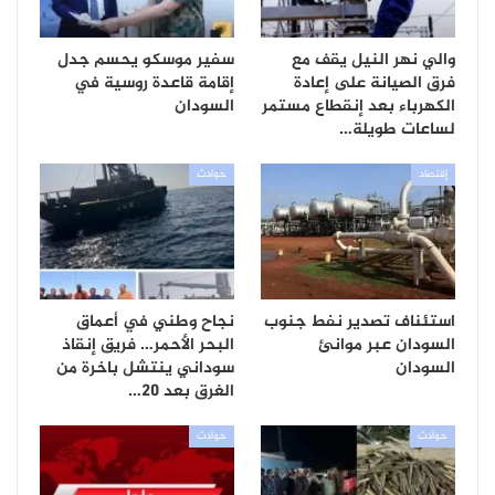
والي نهر النيل يقف مع
سفير موسكو يحسم جدل
فرق الصيانة على إعادة
إقامة قاعدة روسية في
الكهرباء بعد إنقطاع مستمر
السودان
لساعات طويلة…
إقتصاد
حوادث
استئناف تصدير نفط جنوب
نجاح وطني في أعماق
السودان عبر موانئ
البحر الأحمر… فريق إنقاذ
السودان
سوداني ينتشل باخرة من
الغرق بعد 20…
حوادث
حوادث