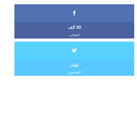
30 الف
اعجاب
تويتر
المتابعين