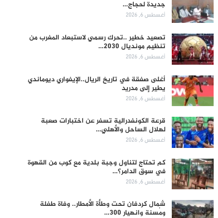
جديدة لحجاج…
أغسطس 6, 2026
تصعيد خطير ..تحرك رسمي لاستبعاد المغرب من
تنظيم مونديال 2030…
أغسطس 6, 2026
أغلى صفقة في تاريخ الريال..الإيفواري ديوماندي
يطير إلى مدريد
أغسطس 6, 2026
قرعة الكونفدرالية تسفر عن اختبارات صعبة
لهلال الساحل والأهلي…
أغسطس 6, 2026
كم تحتاج لتناول وجبة بلدية مع كوب من القهوة
في سوق الدامر؟…
أغسطس 6, 2026
شمال كردفان تحت وطأة الأمطار.. وفاة طفلة
ومُسنة وانهيار 300…