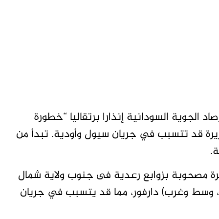
د الجوية السودانية إنذارا برتقاليا “خطورة
يرة قد تتسبب في جريان سيول وأودية. تبدأ من
ة مصحوبة بزوابع رعدية فى جنوب ولاية شمال
ب، وسط وغرب) دارفور، مما قد يتسبب في جريان