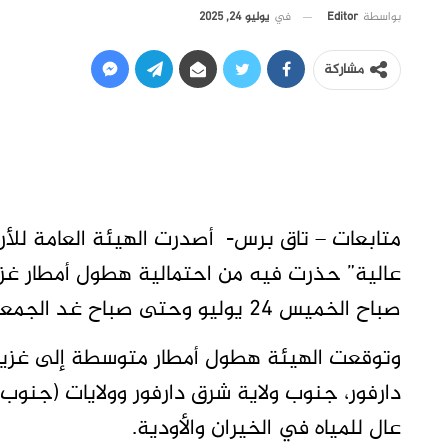
في
يوليو 24, 2025
بواسطة
Editor
مشاركة
متابعات – تاق برس- أصدرت الهيئة العامة للأرصا
عالية” حذرت فيه من احتمالية هطول أمطار غز
صباح الخميس 24 يوليو وحتى صباح غد الجمعة.
وتوقعت الهيئة هطول أمطار متوسطة إلى غزير
دارفور، جنوب ولاية شرق دارفور وولايات (جنو
عال للمياه في الخيران والأودية.