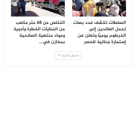
السلطات تكشف عدد بصات
التخلص من 68 متر مكعب
تحمل العائدين إلى
من النفايات الخطرة وأدوية
الخرطوم يوميًا وتعلن عن
ومواد منتهية الصلاحية
إستمارة جنائية للحصر
بمخازن في…
تحميل المزيد