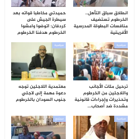
انطلاق سباق التأهل..
حميدتي مخاطبا قواته بعد
الخرطوم تستضيف
سيطرة الجيش على
منافسات البطولة المدرسية
كردفان: اتوضوا وامشوا
الأفريقية
الخرطوم هدفنا الخرطوم
سياسية
سياسية
ترحيل مئات الأجانب
معتمدية اللاجئين توجه
واللاجئين من الخرطوم
دعوة مهمة إلى لاجئي
وتحذيرات وإجراءات قانونية
جنوب السودان بالخرطوم
مشددة ضد أصحاب…
سياسية
مجتمع