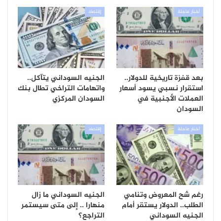
أخبار عاجلة
إقتصاد
بعد قفزة تاريخية للدولار..
الجنيه السوداني يتآكل..
استقرار نسبي يسود أسعار
واتهامات التراخي تطال بنك
العملات الأجنبية في
السودان المركزي
السودان
أخبار عاجلة
إقتصاد
رغم شح المعروض وتنامي
الجنيه السوداني ما زال
الطلب.. الدولار يستقر أمام
منهارا .. إلى متى سيستمر
الجنيه السوداني
التراجع؟