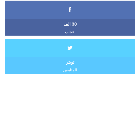
30 الف
اعجاب
تويتر
المتابعين