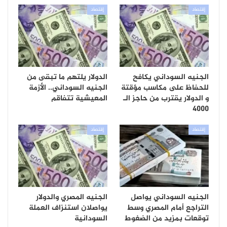
إقتصاد
إقتصاد
الجنيه السوداني يكافح
الدولار يلتهم ما تبقى من
للحفاظ على مكاسب مؤقتة
الجنيه السوداني.. الأزمة
و الدولار يقترب من حاجز الـ
المعيشية تتفاقم
4000
إقتصاد
إقتصاد
الجنيه السوداني يواصل
الجنيه المصري والدولار
التراجع أمام المصري وسط
يواصلان استنزاف العملة
توقعات بمزيد من الضغوط
السودانية