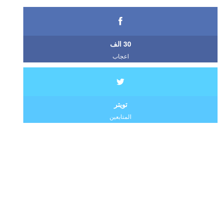
30 الف
اعجاب
تويتر
المتابعين