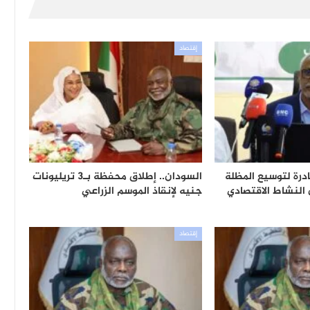
إقتصاد
درة لتوسيع المظلة
السودان.. إطلاق محفظة بـ3 تريليونات
ة..60% من النشاط الاقتصادي
جنيه لإنقاذ الموسم الزراعي
إقتصاد