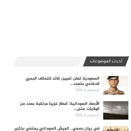
أحدث الموضوعات
السعودية تعلن تعيين قائد للتحالف البحري
الدفاعي متعدد…
أغسطس 6, 2026
الأرصاد السودانية: أمطار غزيرة مرتقبة بعدد من
الولايات حتى…
أغسطس 6, 2026
في بيان رسمي.. الجيش السوداني يحتفي بذكرى