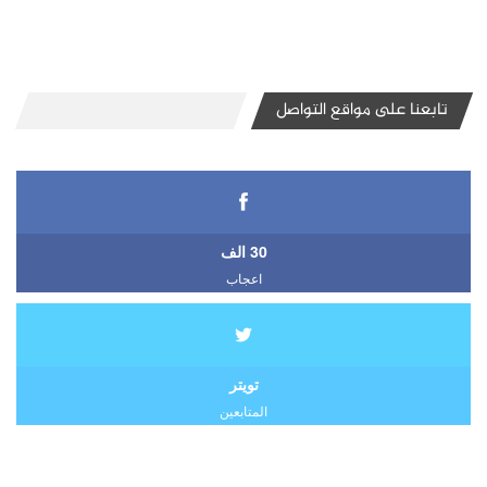
تابعنا على مواقع التواصل
30 الف
اعجاب
تويتر
المتابعين