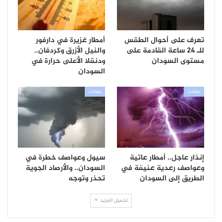
تعرف على أحوال الطقس
أمطار غزيرة في دارفور
للـ 24 ساعة القادمة على
والنيل الأزرق وكردفان..
مستوى السودان
ودنقلا الأعلى حرارة في
السودان
حوادث
حوادث
إنذار عاجل.. أمطار عاتية
سيول وعواصف خطرة في
وعواصف رعدية عنيفة في
السودان.. والأرصاد الجوية
الطريق إلى السودان
تحذر وتوجه
تحميل المزيد