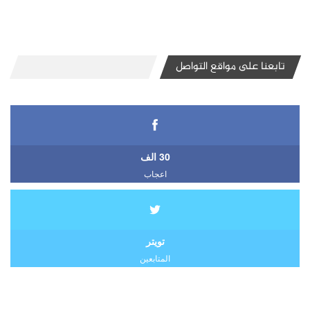
تابعنا على مواقع التواصل
30 الف
اعجاب
تويتر
المتابعين