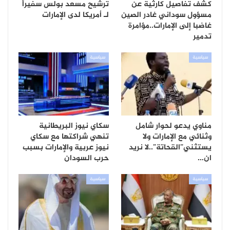
كشف تفاصيل كارثية عن
ترشيح مسعد بولس سفيراً
مسؤول سوداني غادر الصين
لـ أمريكا لدى الإمارات
غاضبا إلى الإمارات..مؤامرة
تدمير
سياسية
سياسية
مناوي يدعو لحوار شامل
سكاي نيوز البريطانية
وثنائي مع الإمارات ولا
تنهي شراكتها مع سكاي
يستثني”القحاتة”..لا نريد
نيوز عربية والإمارات بسبب
ان…
حرب السودان
سياسية
سياسية