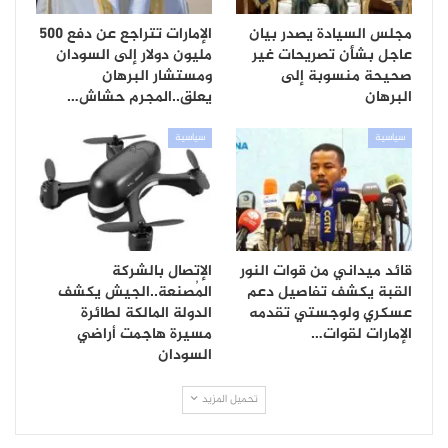
مجلس السيادة يصدر بيان
الإمارات تتراجع عن دفع 500
عاجل بشأن تصريحات غير
مليون دولار إلى السودان
صحيحة منسوبة إلى
ومستشار البرهان
البرهان
يعلق..المجرم حشاش…
سياسية
سياسية
قائد ميداني من قوات النور
الإتصال بالشركة
القبة يكشف تفاصيل دعم
المُصنعة..الجيش يكشف
عسكري ولوجستي تقدمه
الدولة المالكة لطائرة
الإمارات لقوات…
مسيرة هاجمت أراضي
السودان
تحميل المزيد