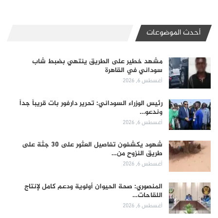
أحدث الموضوعات
مشهد خطير على الطريق ينتهي بضبط شاب
سوداني في القاهرة
أغسطس 6, 2026
رئيس الوزراء السوداني: تحرير دارفور بات قريباً جداً
وندعو…
أغسطس 6, 2026
شهود يكشفون تفاصيل العثور على 30 جثة على
طريق النزوح من…
أغسطس 6, 2026
المنصوري: صحة الحيوان أولوية ودعم كامل لإنتاج
اللقاحات…
أغسطس 6, 2026