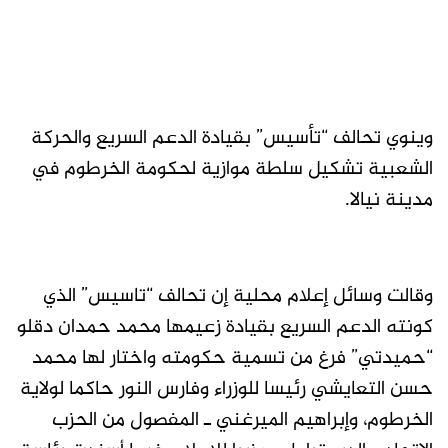
وينوي تحالف “تأسيس” بقيادة الدعم السريع والحركة
الشعبية تشكيل سلطة موازية لحكومة الخرطوم في
مدينة نيالا.
وقالت وسائل إعلام محلية إن تحالف “تاسيس” الذي
كونته الدعم السريع بقيادة زعيمها محمد حمدان دقلو
“حميدتي” فرغ من تسمية حكومته واختار لها محمد
حسن التعايشي رئيسا للوزراء وفارس النور حاكما لولاية
الخرطوم، وإبراهيم الميرغني ـ المفصول من الحزب