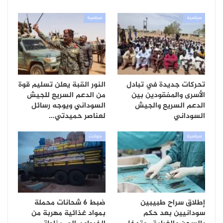
سياسية
سياسية
تحركات جديدة في تبادل
النور القبة يعلن تسليم قوة
الأسرى والمفقودين بين
من الدعم السريع للجيش
الدعم السريع والجيش
السوداني ويوجه رسائل
السوداني
لعناصر حميدتي…
سياسية
حوادث
إطلاق سراح طبيبين
ضبط 6 شحانات محملة
سودانيين بعد حكم
بمواد غذائية مهربة من