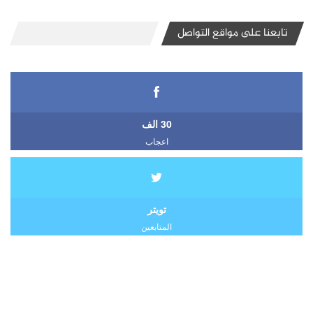
تابعنا على مواقع التواصل
30 الف
اعجاب
تويتر
المتابعين