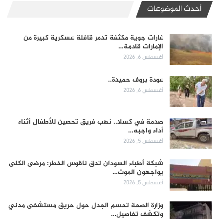
أحدث الموضوعات
غارات جوية مكثفة تدمر قافلة عسكرية كبيرة من
الإمارات قادمة…
أغسطس 6, 2026
عودة بروف حميدة..
أغسطس 6, 2026
صدمة في كسلا.. نهب فريق تحصين للأطفال أثناء
أداء واجبه…
أغسطس 5, 2026
شبكة أطباء السودان تدق ناقوس الخطر: مرضى الكلى
يواجهون الموت…
أغسطس 5, 2026
وزارة الصحة تحسم الجدل حول حريق مستشفى مدني
وتكشف تفاصيل…