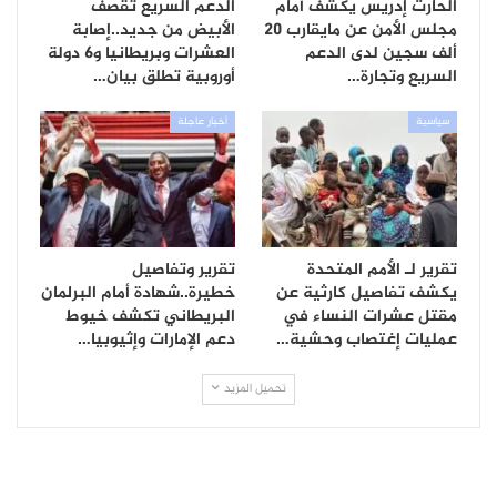
الحارث إدريس يكشف أمام
الدعم السريع تقصف
مجلس الأمن عن مايقارب 20
الأبيض من جديد..إصابة
ألف سجين لدى الدعم
العشرات وبريطانيا و6 دولة
السريع وتجارة…
أوروبية تطلق بيان…
سياسية
أخبار عاجلة
تقرير لـ الأمم المتحدة
تقرير وتفاصيل
يكشف تفاصيل كارثية عن
خطيرة..شهادة أمام البرلمان
مقتل عشرات النساء في
البريطاني تكشف خيوط
عمليات إغتصاب وحشية…
دعم الإمارات وإثيوبيا…
تحميل المزيد