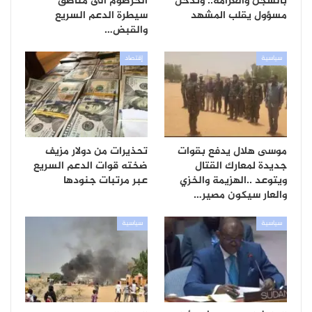
بالسجن والغرامة.. وتدخل
الخرطوم الى مناطق
مسؤول يقلب المشهد
سيطرة الدعم السريع
والقبض…
سياسية
إقتصاد
موسى هلال يدفع بقوات
تحذيرات من دولار مزيف
جديدة لمعارك القتال
ضخته قوات الدعم السريع
ويتوعد ..الهزيمة والخزي
عبر مرتبات جنودها
والعار سيكون مصير…
سياسية
سياسية