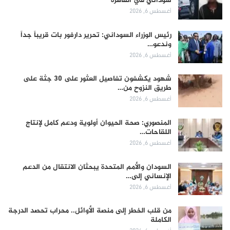
سوداني في القاهرة
أغسطس 6, 2026
رئيس الوزراء السوداني: تحرير دارفور بات قريباً جداً
وندعو…
أغسطس 6, 2026
شهود يكشفون تفاصيل العثور على 30 جثة على
طريق النزوح من…
أغسطس 6, 2026
المنصوري: صحة الحيوان أولوية ودعم كامل لإنتاج
اللقاحات…
أغسطس 6, 2026
السودان والأمم المتحدة يبحثان الانتقال من الدعم
الإنساني إلى…
أغسطس 6, 2026
من قلب الخطر إلى منصة الأوائل.. محراب تحصد الدرجة
الكاملة