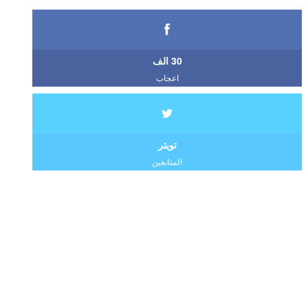
30 الف
اعجاب
تويتر
المتابعين