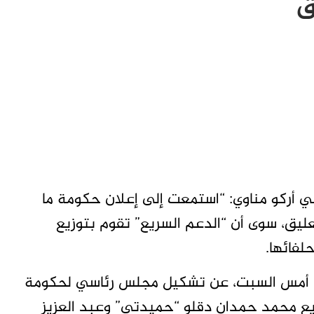
ق
ني أركو مناوي: “استمعت إلى إعلان حكومة ما
ليق، سوى أن “الدعم السريع” تقوم بتوزيع
لفائها.
ن، أمس السبت، عن تشكيل مجلس رئاسي لحكومة
سريع محمد حمدان دقلو “حميدتي” وعبد العزيز