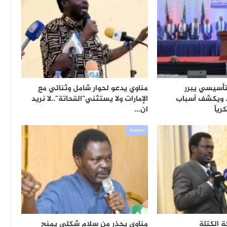
تأسيسي يبرر
مناوي يدعو لحوار شامل وثنائي مع
. ويكشف أسباب
الإمارات ولا يستثني”القحاتة”..لا نريد
ياً
ان…
سياسية
 الكتلة
مناوي يحذر من سلام شكلي يمنح