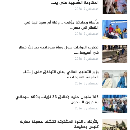
المقاومة الشعبية على يد…
أغسطس 9, 2026
مأساة وحادثة مؤلمة .. وفاة أم سودانية في
القطار الى مصر…
أغسطس 9, 2026
تضارب الروايات حول وفاة سودانية بحادث قطار
في أسيوط..…
أغسطس 9, 2026
وزير التعليم العالي يعلن التوافق على إنشاء
الجامعة السودانية…
أغسطس 8, 2026
165 مليون جنيه لإطلاق 33 نزيلاً.. و400 سوداني
يغادرون السجون…
أغسطس 8, 2026
بالأرقام.. القوة المشتركة تكشف حصيلة معارك
كلبس وصليعة