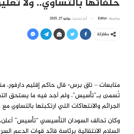
حلفائها بالتساوي.. ولا تعلي
آخر تحديث
يوليو 27, 2025
بواسطة
Editor
مشاركة
متابعات – تاق برس- قال حاكم إقليم دارفور، م
تُسمى بـ”تأسيس”، ولم أجد فيه ما يستحق التع
الجرائم والانتهاكات التي ارتكبتها بالتساوي مع ح
وكان تحالف السودان التأسيسي “تأسيس” أعل
السلام الانتقالية برئاسة قائد قوات الدعم ال