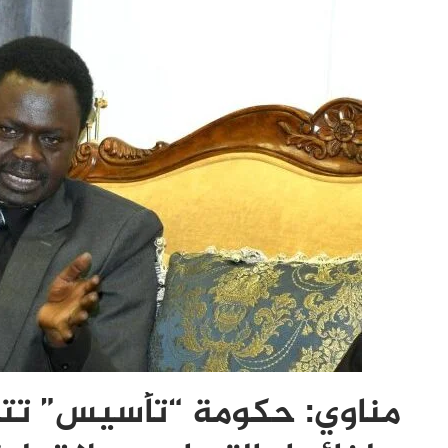
مناوي: حكومة “تأسيس” تتقا