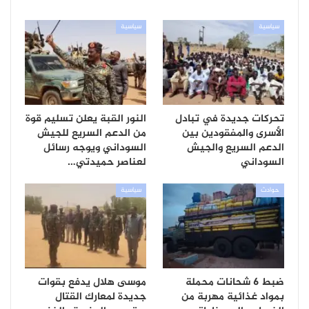
سياسية
سياسية
تحركات جديدة في تبادل
النور القبة يعلن تسليم قوة
الأسرى والمفقودين بين
من الدعم السريع للجيش
الدعم السريع والجيش
السوداني ويوجه رسائل
السوداني
لعناصر حميدتي…
حوادث
سياسية
ضبط 6 شحانات محملة
موسى هلال يدفع بقوات
بمواد غذائية مهربة من
جديدة لمعارك القتال