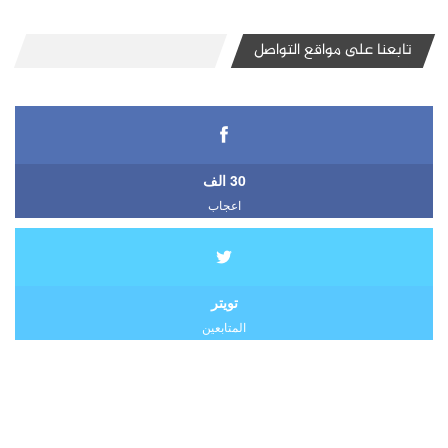
تابعنا على مواقع التواصل
30 الف
اعجاب
تويتر
المتابعين