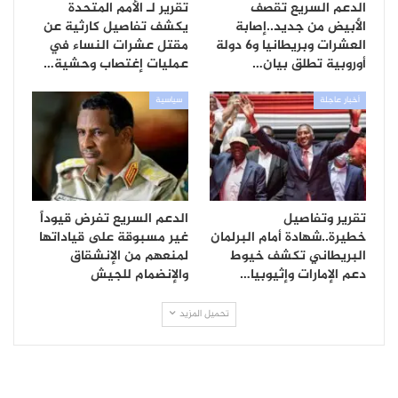
الدعم السريع تقصف
تقرير لـ الأمم المتحدة
الأبيض من جديد..إصابة
يكشف تفاصيل كارثية عن
العشرات وبريطانيا و6 دولة
مقتل عشرات النساء في
أوروبية تطلق بيان…
عمليات إغتصاب وحشية…
أخبار عاجلة
سياسية
تقرير وتفاصيل
الدعم السريع تفرض قيوداً
خطيرة..شهادة أمام البرلمان
غير مسبوقة على قياداتها
البريطاني تكشف خيوط
لمنعهم من الإنشقاق
دعم الإمارات وإثيوبيا…
والإنضمام للجيش
تحميل المزيد