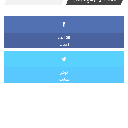
تابعنا على مواقع التواصل
30 الف
اعجاب
تويتر
المتابعين