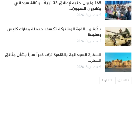
165 مليون جنيه لإطلاق 33 نزيلاً.. و400 سوداني
يغادرون السجون…
أغسطس 8, 2026
بالأرقام.. القوة المشتركة تكشف حصيلة معارك كلبس
وصليعة
أغسطس 8, 2026
السفارة السودانية بالقاهرة تزف خبراً ساراً بشأن وثائق
السفر…
أغسطس 8, 2026
السابق
التالي