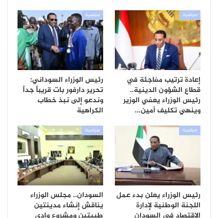
سياسية
سياسية
إعادة ترتيب مفاجئة في
رئيس الوزراء السوداني:
قطاع الشؤون الدينية..
تحرير دارفور بات قريباً جداً
رئيس الوزراء يعفي الوزير
وندعو إلى نبذ خطاب
وينهي تكليف أمين…
الكراهية
سياسية
سياسية
رئيس الوزراء يعلن بدء عمل
السودان.. مجلس الوزراء
اللجنة الوطنية لإدارة
يناقش إنشاء مدينتين
الاقتصاد في السودان
طبيتين ومشروع وادي