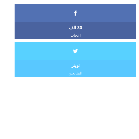
30 الف
اعجاب
تويتر
المتابعين