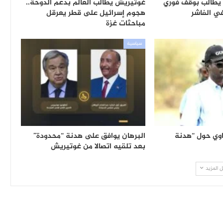
 يطالب بوقف فوري
غوتيريش يطالب العالم بدعم الدوحة..
في الفاشر
هجوم إسرائيل على قطر يعرقل
مباحثات غزة
سياسية
وي حول “هدنة
البرهان يوافق على هدنة “محدودة”
بعد تلقيه اتصالا من غوتيريش
 المزيد