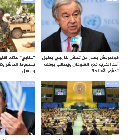
سياسية
سياسية
غوتيريش يحذر من تدخّل خارجي يطيل
“مناوي” حاكم اقلي
أمد الحرب في السودان ويطالب بوقف
بسقوط الفاشر وغ
تدفّق الأسلحة…
ويرسل…
سياسية
سياسية