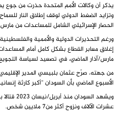
يذكر أن وكالات الأمم المتحدة حذرت من جوع يهد
وتزايد الضغط الدولي لوقف إطلاق النار للسماح
الحصار الإسرائيلي الشامل للمساعدات من مارس/آذ
ورغم التحذيرات الدولية والأممية والفلسطينية
إغلاق معابر القطاع بشكل كامل أمام المساعدات ا
مارس/آذار الماضي، في تصعيد لسياسة التجويع ا
من جهته، صرّح عثمان بلبيسي المدير الإقليمي ل
الأسبوع الماضي بأن السودان “أكبر كارثة إنسانية 
ويشهد السود
عشرات الآلاف ونزوح أكثر من7 ملايين شخص.