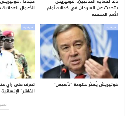
دعا لحماية المدنيين.. غوتيريش
مجددا.. غوتيريش
يتحدث عن السودان في خطابه أمام
للأعمال العدائية 
الأمم المتحدة
سياسية
سياسية
غوتيريش يُحذِّر حكومة “تأسيس”
تعرف على رأي منا
الفاشر” الإنسانية
تحميل