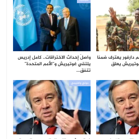
سياسية
م دارفور يعترف ضمنا
واصلَ إحداث الاختراقات.. كامل إدريس
وتيريش يعلق
يلتقي غوتيريش و”الأمم المتحدة”
تتفق…
دولي واقليمي