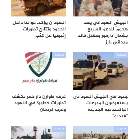
الجيش السوداني يصد
السودان يؤكد: قواتنا داخل
هجوماً للدعم السريع
الحدود وتتابع تطورات
بشمال دارفور ومقتل قائد
إثيوبيا عن كثب
ميداني بارز
سياسية
سياسية
جنود في الجيش السوداني
غرفة طوارئ دار حمر تكشف
يستعرضون المدرعات
تطورات خطيرة في النهود
الباكستانية الجديدة
وغرب كردفان
“فيديو”
سياسية
سياسية