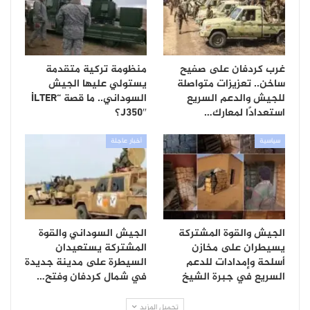
غرب كردفان على صفيح
منظومة تركية متقدمة
ساخن.. تعزيزات متواصلة
يستولي عليها الجيش
للجيش والدعم السريع
السوداني.. ما قصة “İLTER
استعدادًا لمعارك…
J350″؟
سياسية
أخبار عاجلة
الجيش والقوة المشتركة
الجيش السوداني والقوة
يسيطران على مخازن
المشتركة يستعيدان
أسلحة وإمدادات للدعم
السيطرة على مدينة جديدة
السريع في جبرة الشيخ
في شمال كردفان وفتح…
تحميل المزيد