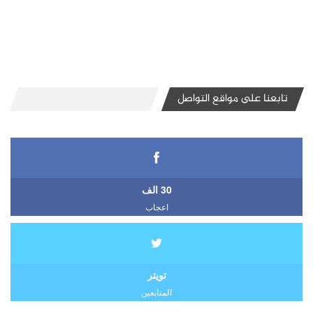
تابعنا على مواقع التواصل
30 الف
اعجاب
تويتر
المتابعين