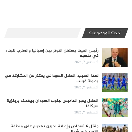
أحدث الموضوعات
رئيس الفيفا يستغل التوتر بين إسبانيا والمغرب للبقاء
في منصبه
أغسطس 7, 2026
لهذا السبب..الهلال السوداني يعتذر عن المشاركة في
بطولة غرب…
أغسطس 7, 2026
الهلال يعبر الجاموس جنوب السودان ويخطف برونزية
سيكافا
أغسطس 7, 2026
مقتل 4 أشخاص وإصابة آخرين بهجوم على منطقة
التميد في شمال…