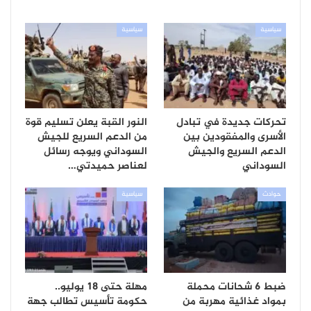
سياسية
سياسية
تحركات جديدة في تبادل
النور القبة يعلن تسليم قوة
الأسرى والمفقودين بين
من الدعم السريع للجيش
الدعم السريع والجيش
السوداني ويوجه رسائل
السوداني
لعناصر حميدتي…
حوادث
سياسية
ضبط 6 شحانات محملة
مهلة حتى 18 يوليو..
بمواد غذائية مهربة من
حكومة تأسيس تطالب جهة