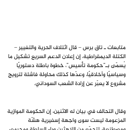
متابعات ـ تاق برس – قال ائتلاف الحرية والتغيير –
الكتلة الديمقراطية، إن إعلان الدعم السريع تشكيل ما
يُسمّى بـ”حكومة تأسيس”، خطوة باطلة دستوريًا
وسياسيًا وأخلاقيًا، وعدّها كذلك محاولة فاشلة لترويج
مشروع لا يعبّر عن إرادة الشعب السوداني.
وقال التحالف في بيان له الاثنين، إن الحكومة الموازية
المزعومة ليست سوى واجهة إسفيرية هشّة
ومصطنعة، لتجمّع من اللاهثين وراء السلطة ومجرمي