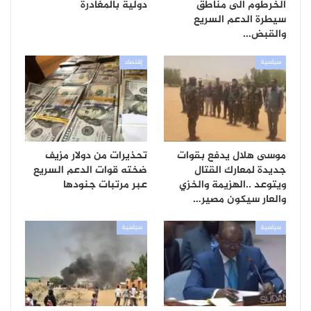
الخرطوم الى مناطق
دولية بالمغادرة
سيطرة الدعم السريع
والقبض…
سياسية
إقتصاد
موسى هلال يدفع بقوات
تحذيرات من دولار مزيف
جديدة لمعارك القتال
ضخته قوات الدعم السريع
ويتوعد ..الهزيمة والخزي
عبر مرتبات جنودها
والعار سيكون مصير…
سياسية
سياسية