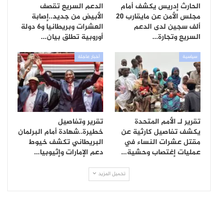
الحارث إدريس يكشف أمام
الدعم السريع تقصف
مجلس الأمن عن مايقارب 20
الأبيض من جديد..إصابة
ألف سجين لدى الدعم
العشرات وبريطانيا و6 دولة
السريع وتجارة…
أوروبية تطلق بيان…
سياسية
أخبار عاجلة
تقرير لـ الأمم المتحدة
تقرير وتفاصيل
يكشف تفاصيل كارثية عن
خطيرة..شهادة أمام البرلمان
مقتل عشرات النساء في
البريطاني تكشف خيوط
عمليات إغتصاب وحشية…
دعم الإمارات وإثيوبيا…
تحميل المزيد