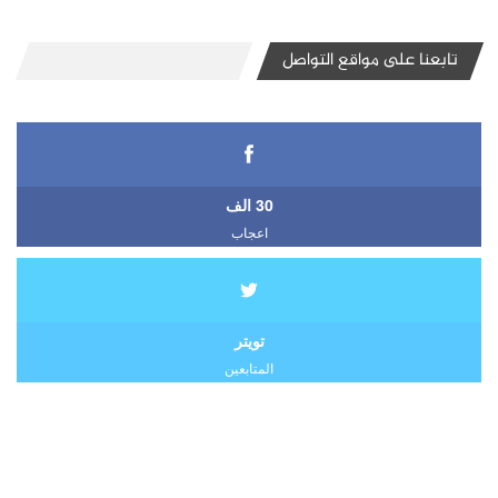
تابعنا على مواقع التواصل
30 الف
اعجاب
تويتر
المتابعين