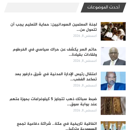
أحدث الموضوعات
لجنة المعلمين السودانيين: حماية التعليم يجب أن
تتحول من…
أغسطس 8, 2026
حاتم السر يكشف عن حراك سياسي في الخرطوم
ولقاءات بقيادة…
أغسطس 8, 2026
اعتقال رئيس الإدارة المدنية في شرق دارفور بعد
تصاعد الغضب…
أغسطس 8, 2026
ضبط سبائك ذهب تتجاوز 5 كيلوغرامات بحوزة متهم
عند بوابة سوق…
أغسطس 8, 2026
اتفاقية تاريخية في مكة.. شراكة دفاعية تجمع
السعودية وتركيا…