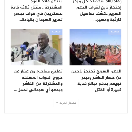
وفاة 500 شخصًا داخل مركز
بينهم قائد القوة
إحتجاز تابع لقوات الدعم
المشتركة.. مقتل ثلاثة قادة
السريع..كشف تفاصيل
عسكريين في قوات تجمع
كارثية ومصير…
تحرير السودان بقيادة…
سياسية
سياسية
الدعم السريع تحتجز ناجين
تعليق مفاجئ من عقار عن
من حصار الفاشر وتبتز
خروج القوات المسلحة
ذويهم بدفع مبالغ فدية
والمشتركة من الفاشر
كبيرة أو القتل
ويدعو أي سوداني لحمل…
تحميل المزيد