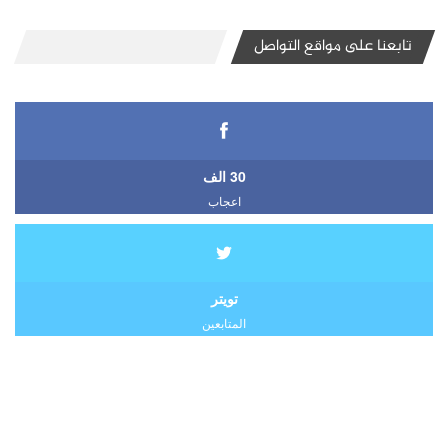
تابعنا على مواقع التواصل
30 الف
اعجاب
تويتر
المتابعين