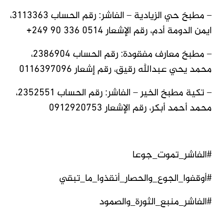
– مطبخ حي الزيادية – الفاشر: رقم الحساب 3113363،
ايمن الدومة أدم، رقم الإشعار ‎+249 90 336 0514
– مطبخ معارف مفقودة: رقم الحساب 2386904،
محمد يحي عبدالله رقيق، رقم إشعار 0116397096
– تكية مطبخ الخير – الفاشر: رقم الحساب 2352551،
محمد أحمد أبكر، رقم الإشعار 0912920753
#الفاشر_تموت_جوعا
#أوقفوا_الجوع_والحصار_أنقذوا_ما_تبقي
#الفاشر_منبع_الثورة_والصمود