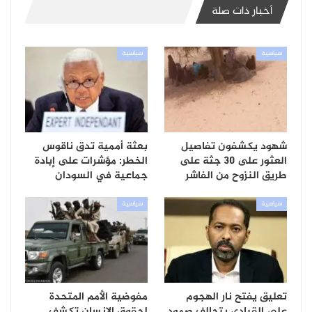
أخبار ذات صلة
سياسية
سياسية
شهود يكشفون تفاصيل
بعثة أممية تدق ناقوس
العثور على 30 جثة على
الخطر: مؤشرات على إبادة
طريق النزوح من الفاشر
جماعية في السودان
سياسية
سياسية
تعليق يفتح نار الهجوم
مفوضية الأمم المتحدة
على القيادي بتحالف صمود
لحقوق الإنسان تكشف