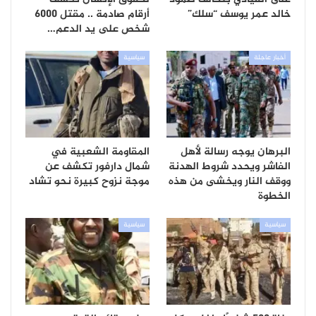
خالد عمر يوسف “سلك”
أرقام صادمة .. مقتل 6000
شخص على يد الدعم…
أخبار عاجلة
سياسية
البرهان يوجه رسالة لأهل
المقاومة الشعبية في
الفاشر ويحدد شروط الهدنة
شمال دارفور تكشف عن
ووقف النار ويخشى من هذه
موجة نزوح كبيرة نحو تشاد
الخطوة
سياسية
سياسية