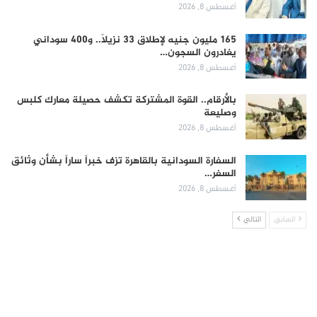
أغسطس 8, 2026
165 مليون جنيه لإطلاق 33 نزيلاً.. و400 سوداني
يغادرون السجون…
أغسطس 8, 2026
بالأرقام.. القوة المشتركة تكشف حصيلة معارك كلبس
وصليعة
أغسطس 8, 2026
السفارة السودانية بالقاهرة تزف خبراً ساراً بشأن وثائق
السفر…
أغسطس 8, 2026
السابق
التالي