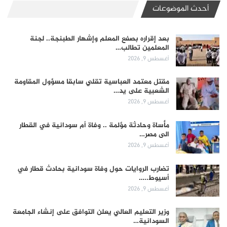
أحدث الموضوعات
بعد إقراره بصفع المعلم وإشهار الطبنجة.. لجنة
المعلمين تطالب…
أغسطس 9, 2026
مقتل معتمد العباسية تقلي سابقا مسؤول المقاومة
الشعبية على يد…
أغسطس 9, 2026
مأساة وحادثة مؤلمة .. وفاة أم سودانية في القطار
الى مصر…
أغسطس 9, 2026
تضارب الروايات حول وفاة سودانية بحادث قطار في
أسيوط..…
أغسطس 9, 2026
وزير التعليم العالي يعلن التوافق على إنشاء الجامعة
السودانية…